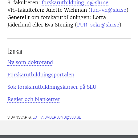
S-fakulteten:
forskarutbildning-s@slu.se
VH-fakulteten: Anette Wichman (
fun-vh@slu.se
)
Generellt om forskarutbildningen: Lotta
Jäderlund eller Eva Stening (
FUR-sekr@slu.se
)
Länkar
Ny som doktorand
Forskarutbildningsportalen
Sök forskarutbildningskurser på SLU
Regler och blanketter
SIDANSVARIG:
LOTTA.JADERLUND@SLU.SE