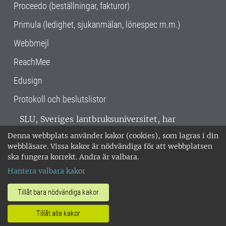
Proceedo (beställningar, fakturor)
Primula (ledighet, sjukanmälan, lönespec m.m.)
Webbmejl
ReachMee
Edusign
Protokoll och beslutslistor
SLU, Sveriges lantbruksuniversitet, har
verksamhet över hela Sverige. Huvudorter är
Denna webbplats använder kakor (cookies), som lagras i din
Alnarp, Uppsala och Umeå.
SLU är
webbläsare. Vissa kakor är nödvändiga för att webbplatsen
miljöcertifierat enligt ISO 14001. •
Telefon:
ska fungera korrekt. Andra är valbara.
018-67 10 00 • Org nr: 202100-2817 •
Om
Hantera valbara kakor
medarbetarwebben
•
SLU:s fakturaadress
•
Om SLU:s webbplatser
•
Vid KRIS
Tillåt bara nödvändiga kakor
•
Hantera kakor
•
Behandling av
Tillåt alla kakor
personuppgifter