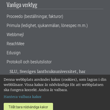
Vanliga verktyg
Proceedo (beställningar, fakturor)
Primula (ledighet, sjukanmälan, lönespec m.m.)
Webbmejl
ReachMee
Edusign
Protokoll och beslutslistor
SLU, Sveriges lantbruksuniversitet, har
verksamhet över hela Sverige. Huvudorter är
Denna webbplats använder kakor (cookies), som lagras i din
Alnarp, Uppsala och Umeå.
SLU är
webbläsare. Vissa kakor är nödvändiga för att webbplatsen
miljöcertifierat enligt ISO 14001. •
Telefon:
ska fungera korrekt. Andra är valbara.
018-67 10 00 • Org nr: 202100-2817 •
Om
Hantera valbara kakor
medarbetarwebben
•
SLU:s fakturaadress
•
Om SLU:s webbplatser
•
Vid KRIS
Tillåt bara nödvändiga kakor