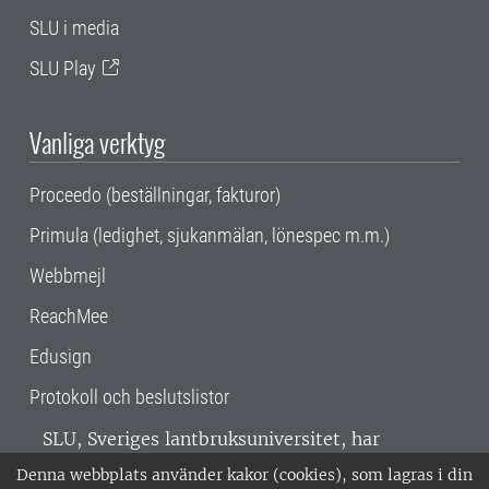
SLU i media
SLU Play
Vanliga verktyg
Proceedo (beställningar, fakturor)
Primula (ledighet, sjukanmälan, lönespec m.m.)
Webbmejl
ReachMee
Edusign
Protokoll och beslutslistor
SLU, Sveriges lantbruksuniversitet, har
verksamhet över hela Sverige. Huvudorter är
Denna webbplats använder kakor (cookies), som lagras i din