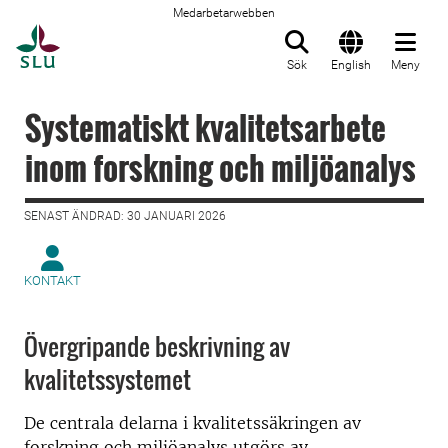
Medarbetarwebben
Till startsida
Sök
English
Meny
Systematiskt kvalitetsarbete
inom forskning och miljöanalys
SENAST ÄNDRAD: 30 JANUARI 2026
KONTAKT
Övergripande beskrivning av
kvalitetssystemet
De centrala delarna i kvalitetssäkringen av
forskning och miljöanalys utgörs av