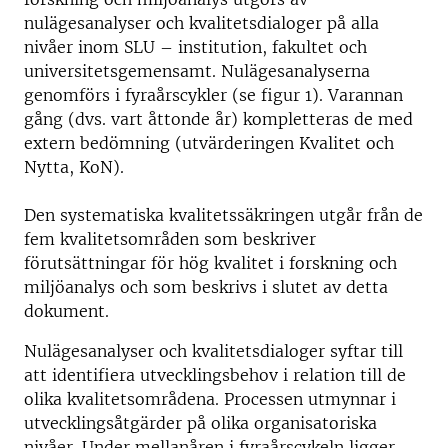
nulägesanalyser och kvalitetsdialoger på alla
nivåer inom SLU – institution, fakultet och
universitetsgemensamt. Nulägesanalyserna
genomförs i fyraårscykler (se figur 1). Varannan
gång (dvs. vart åttonde år) kompletteras de med
extern bedömning (utvärderingen Kvalitet och
Nytta, KoN).
Den systematiska kvalitetssäkringen utgår från de
fem kvalitetsområden som beskriver
förutsättningar för hög kvalitet i forskning och
miljöanalys och som beskrivs i slutet av detta
dokument.
Nulägesanalyser och kvalitetsdialoger syftar till
att identifiera utvecklingsbehov i relation till de
olika kvalitetsområdena. Processen utmynnar i
utvecklingsåtgärder på olika organisatoriska
nivåer. Under mellanåren i fyraårscykeln ligger