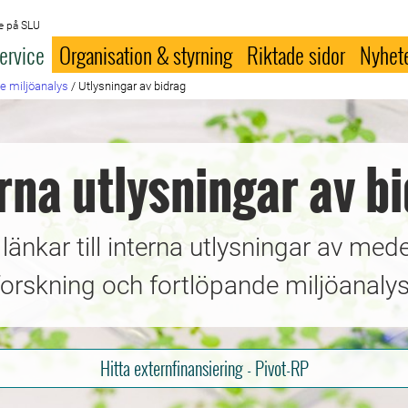
e på SLU
ervice
Organisation & styrning
Riktade sidor
Nyhet
de miljöanalys
/
Utlysningar av bidrag
rna utlysningar av b
 länkar till interna utlysningar av mede
forskning och fortlöpande miljöanalys
Hitta externfinansiering - Pivot-RP