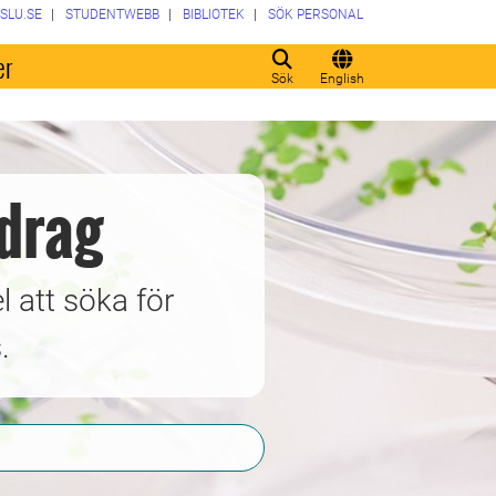
SLU.SE
STUDENTWEBB
BIBLIOTEK
SÖK PERSONAL
er
Sök
English
idrag
l att söka för
.