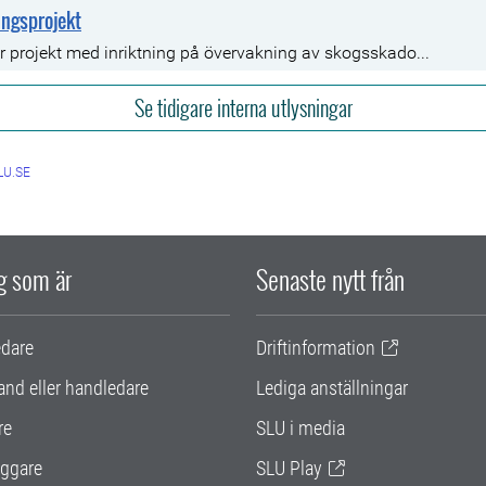
ingsprojekt
 projekt med inriktning på övervakning av skogsskado...
Se tidigare interna utlysningar
U.SE
ig som är
Senaste nytt från
edare
Driftinformation
and eller handledare
Lediga anställningar
re
SLU i media
ggare
SLU Play