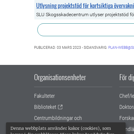
Utlysning projektstöd för kortsiktiga övervakn
SLU Skogsskadecentrum utlyser projektstöd för
PUBLICERAD: 03 MARS 2023 - SIDANSVARIG:
PLAN-WEBB@SL
Organisationsenheter
För d
Fakulteter
Chef/l
Biblioteket
Doktor
Centrumbildningar och
Forska
samarbetsprojekt
Denna webbplats använder kakor (cookies), som
Handlä