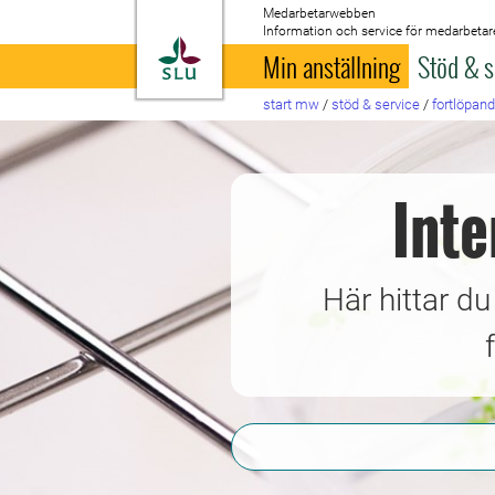
Medarbetarwebben
Information och service för medarbetar
Till startsida
Min anställning
Stöd & s
start mw
/
stöd & service
/
fortlöpan
Inte
Här hittar du