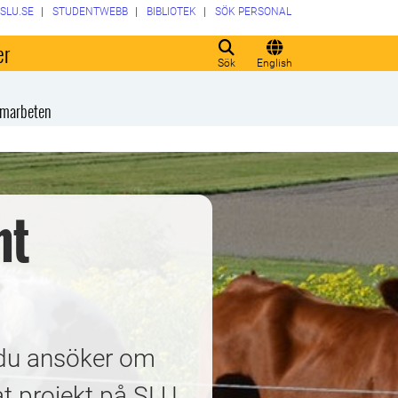
SLU.SE
STUDENTWEBB
BIBLIOTEK
SÖK PERSONAL
er
Sök
English
amarbeten
nt
r du ansöker om
at projekt på SLU.