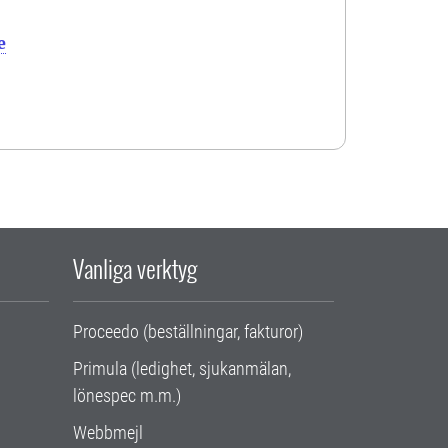
e
Vanliga verktyg
Proceedo (beställningar, fakturor)
Primula (ledighet, sjukanmälan,
lönespec m.m.)
Webbmejl