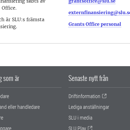
nansiering sköts av
grantsoffice@slu.se
 Office.
externfinansiering@slu.s
ch är SLU:s främsta
Grants Office personal
siering.
ig som är
Senaste nytt från
edare
Driftinformation
and eller handledare
Lediga anställningar
re
SLU i media
ggare
SLU Play