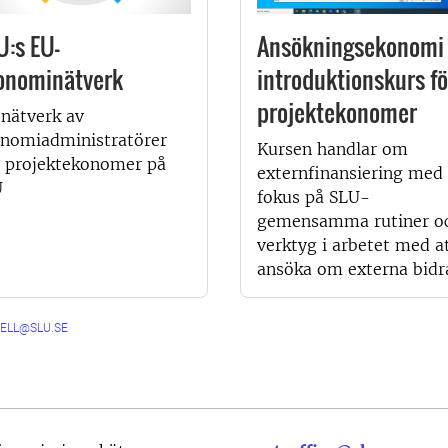
U:s EU-
Ansökningsekonomi 
onominätverk
introduktionskurs fö
projektekonomer
 nätverk av
nomiadministratörer
Kursen handlar om
 projektekonomer på
externfinansiering med
U
fokus på SLU-
gemensamma rutiner o
verktyg i arbetet med a
ansöka om externa bidr
DELL@SLU.SE