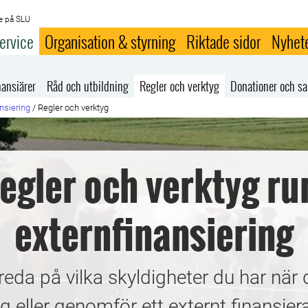
e på SLU
ervice
Organisation & styrning
Riktade sidor
Nyhet
nansiärer
Råd och utbildning
Regler och verktyg
Donationer och s
nsiering
/
Regler och verktyg
egler och verktyg ru
externfinansiering
reda på vilka skyldigheter du har nä
ng eller genomför ett externt finansier