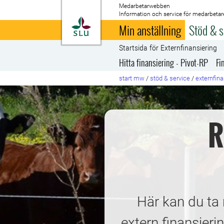
Medarbetarwebben
Information och service för medarbetar
Till startsida
Min anställning
Stöd & s
Startsida för Externfinansiering
Hitta finansiering - Pivot-RP
Fi
start mw
/
stöd & service
/
externfina
R
Här kan du ta 
extern finansieri