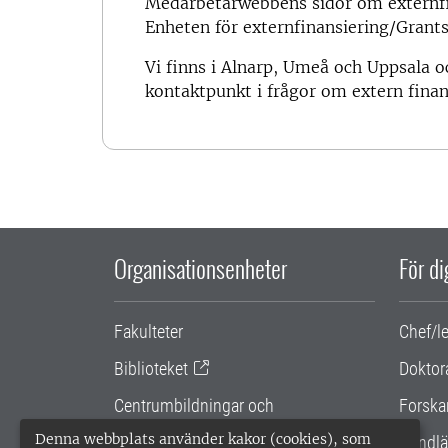
Medarbetarwebbens sidor om externfi
Enheten för externfinansiering/Grants
Vi finns i Alnarp, Umeå och Uppsala o
kontaktpunkt i frågor om extern finan
Organisationsenheter
För d
Fakulteter
Chef/l
Biblioteket
Doktor
Centrumbildningar och
Forska
samarbetsprojekt
Denna webbplats använder kakor (cookies), som
Handlä