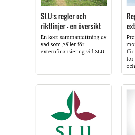
SLU:s regler och
Reg
riktlinjer - en översikt
ex
En kort sammanfattning av
Pre
vad som gäller för
mot
externfinansiering vid SLU
för
för
och