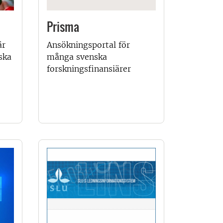
Prisma
är
Ansökningsportal för
ska
många svenska
forskningsfinansiärer