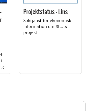
-
Projektstatus - Lins
r
Söktjänst för ekonomisk
information om SLU:s
projekt
ch
tt
ag