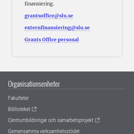
finansiering.
grantsoffice@slu.se
externfinansiering@slu.se
Grants Office personal
Organisationsenheter
Fakulteter
Biblioteket
Centrumbildningar och samarbetsprojekt
Gemensamma verksamhetsstödet