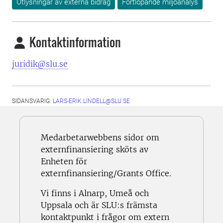
Utlysningar av externa bidrag
Fortlöpande miljöanalys
Kontaktinformation
juridik@slu.se
SIDANSVARIG:
LARS-ERIK.LINDELL@SLU.SE
Medarbetarwebbens sidor om
externfinansiering sköts av
Enheten för
externfinansiering/Grants Office.
Vi finns i Alnarp, Umeå och
Uppsala och är SLU:s främsta
kontaktpunkt i frågor om extern