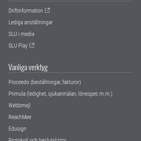
Driftinformation
Lediga anställningar
SLU i media
SLU Play
Vanliga verktyg
Proceedo (beställningar, fakturor)
Primula (ledighet, sjukanmälan, lönespec m.m.)
Webbmejl
ReachMee
Edusign
Protokoll och beslutslistor