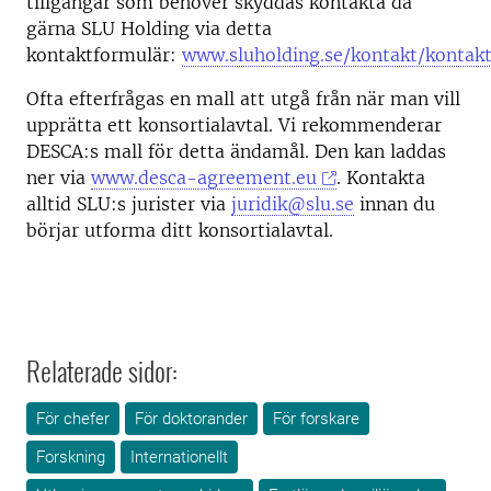
tillgångar som behöver skyddas kontakta då
gärna SLU Holding via detta
kontaktformulär:
www.sluholding.se/kontakt/kontak
Ofta efterfrågas en mall att utgå från när man vill
upprätta ett konsortialavtal. Vi rekommenderar
DESCA:s mall för detta ändamål. Den kan laddas
ner via
www.desca-agreement.eu
. Kontakta
alltid SLU:s jurister via
juridik@slu.se
innan du
börjar utforma ditt konsortialavtal.
Relaterade sidor:
För chefer
För doktorander
För forskare
Forskning
Internationellt