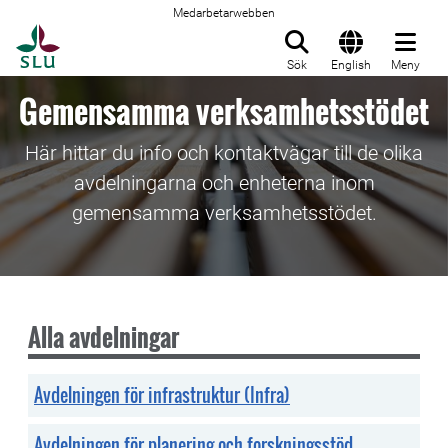
Medarbetarwebben
Till startsida
Sök
English
Meny
Gemensamma verksamhetsstödet
Här hittar du info och kontaktvägar till de olika
avdelningarna och enheterna inom
gemensamma verksamhetsstödet.
Alla avdelningar
Avdelningen för infrastruktur (Infra)
Avdelningen för planering och forskningsstöd