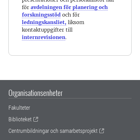
för
avdelningen för planering och
forskningsstöd
och för
ledningskansliet,
liksom
kontaktuppgifter till
internrevisionen
.
Organisationsenheter
Fakulteter
Biblioteket
Centrumbildningar och samarbetsprojekt