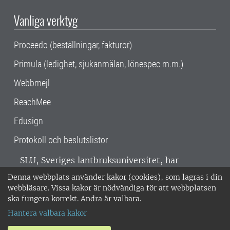
Vanliga verktyg
Proceedo (beställningar, fakturor)
Primula (ledighet, sjukanmälan, lönespec m.m.)
Webbmejl
ReachMee
Edusign
Protokoll och beslutslistor
SLU, Sveriges lantbruksuniversitet, har
verksamhet över hela Sverige. Huvudorter är
Denna webbplats använder kakor (cookies), som lagras i din
Alnarp, Uppsala och Umeå.
SLU är
webbläsare. Vissa kakor är nödvändiga för att webbplatsen
miljöcertifierat enligt ISO 14001. •
Telefon:
ska fungera korrekt. Andra är valbara.
018-67 10 00 • Org nr: 202100-2817 •
Om
Hantera valbara kakor
medarbetarwebben
•
SLU:s fakturaadress
•