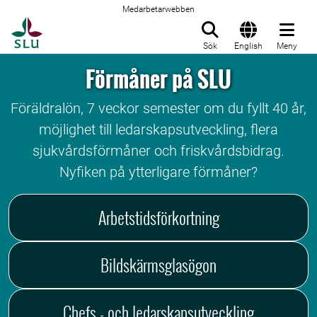
Medarbetarwebben
Till startsida
Sök
English
Meny
Förmåner på SLU
Föräldralön, 7 veckor semester om du fyllt 40 år,
möjlighet till ledarskapsutveckling, flera
sjukvårdsförmåner och friskvårdsbidrag.
Nyfiken på ytterligare förmåner?
Arbetstidsförkortning
Bildskärmsglasögon
Chefs - och ledarskapsutveckling