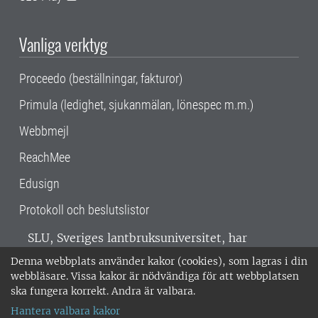
Vanliga verktyg
Proceedo (beställningar, fakturor)
Primula (ledighet, sjukanmälan, lönespec m.m.)
Webbmejl
ReachMee
Edusign
Protokoll och beslutslistor
SLU, Sveriges lantbruksuniversitet, har
verksamhet över hela Sverige. Huvudorter är
Denna webbplats använder kakor (cookies), som lagras i din
Alnarp, Uppsala och Umeå.
SLU är
webbläsare. Vissa kakor är nödvändiga för att webbplatsen
miljöcertifierat enligt ISO 14001. •
Telefon:
ska fungera korrekt. Andra är valbara.
018-67 10 00 • Org nr: 202100-2817 •
Om
Hantera valbara kakor