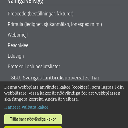
Proceedo (beställningar, fakturor)
Primula (ledighet, sjukanmälan, lönespec m.m.)
Webbmejl
ReachMee
Edusign
Protokoll och beslutslistor
SLU, Sveriges lantbruksuniversitet, har
verksamhet över hela Sverige. Huvudorter är
Denna webbplats använder kakor (cookies), som lagras i din
Alnarp, Uppsala och Umeå.
SLU är
webbläsare. Vissa kakor är nödvändiga för att webbplatsen
miljöcertifierat enligt ISO 14001. •
Telefon:
ska fungera korrekt. Andra är valbara.
018-67 10 00 • Org nr: 202100-2817 •
Om
Hantera valbara kakor
medarbetarwebben
•
SLU:s fakturaadress
•
Om SLU:s webbplatser
•
Vid KRIS
Tillåt bara nödvändiga kakor
•
Hantera kakor
•
Behandling av