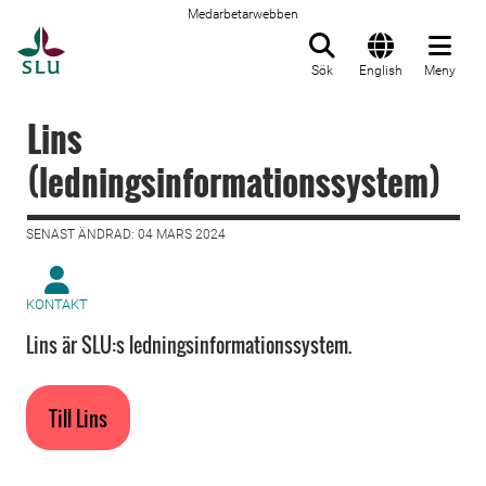
Medarbetarwebben
Till startsida
Sök
English
Meny
Lins
(ledningsinformationssystem)
SENAST ÄNDRAD: 04 MARS 2024
KONTAKT
Lins är SLU:s ledningsinformationssystem.
Till Lins