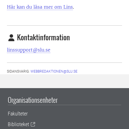
Här kan du läsa mer om Lins
.
Kontaktinformation
linssupport@slu.se
SIDANSVARIG:
WEBBREDAKTIONEN@SLU.SE
Organisationsenheter
Fakulteter
Biblioteket