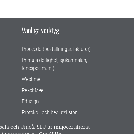
Vanliga verktyg
Proceedo (beställningar, fakturor)
Primula (ledighet, sjukanmälan,
lönespec m.m.)
Webbmejl
ReachMee
Edusign
Protokoll och beslutslistor
ppsala och Umeå.
SLU är miljöcertifierat
 fakturaadress
•
Om SLU:s