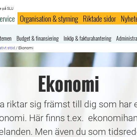
e på SLU
ervice
Organisation & styrning
Riktade sidor
Nyhet
stemen
Budget & finansiering
Inköp & fakturahantering
Administra
tivt stöd
/
Ekonomi
Ekonomi
riktar sig främst till dig som har 
konomi. Här finns t.ex. ekonomih
anden. Men även du som tidsredov