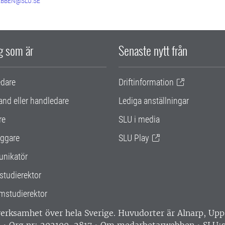
BBEN@SLU.SE
ig som är
Senaste nytt från
edare
Driftinformation
and eller handledare
Lediga anställningar
re
SLU i media
ggare
SLU Play
nikatör
studierektor
mstudierektor
 verksamhet över hela Sverige. Huvudorter är Alnarp, U
0 • Org nr: 202100-2817 •
Om medarbetarwebben
•
SLU:s