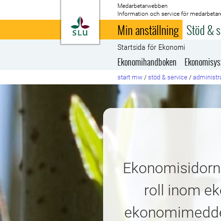
Medarbetarwebben
Information och service för medarbetar
Till startsida
Min anställning
Stöd & s
Startsida för Ekonomi
Ekonomihandboken
Ekonomisy
start mw
/
stöd & service
/
administra
Ekonomisidorna 
roll inom e
ekonomimeddel