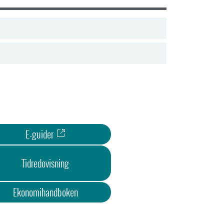
E-guider
Tidredovisning
Ekonomihandboken