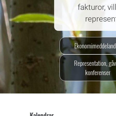
fakturor, v
represent
Ekonomimeddeland
Representation, gåv
konferenser
Kalendrar