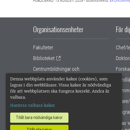
PUBLICERAD: 13 AUGUSTI 2024 - SIDANSVARIG:
EKONOMIWE
Organisationsenheter
För d
Fakulteter
Chef/l
Biblioteket
Doktor
Centrumbildningar och
Forska
samarbetsprojekt
Denna webbplats använder kakor (cookies), som
Handlä
lagras i din webbläsare. Vissa kakor är nödvändiga
Gemensamma verksamhetsstödet
Kommu
för att webbplatsen ska fungera korrekt. Andra är
valbara.
SLU Holding
Lärare/
Hantera valbara kakor
Progra
Tillåt bara nödvändiga kakor
SLU, Sveriges lantbruksuniversitet, har
enligt ISO 14001. •
Telefon: 018-67 10 0
Tillåt alla kakor