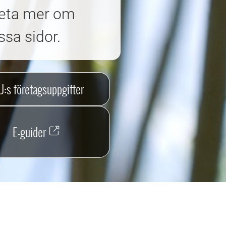
 veta mer om
ssa sidor.
U:s företagsuppgifter
E-guider