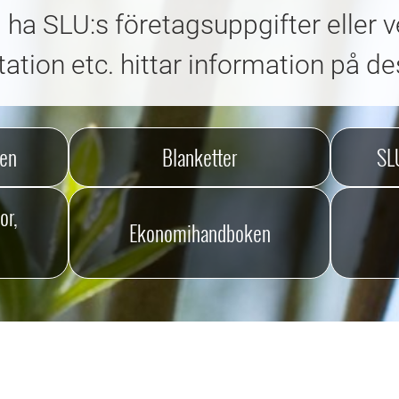
ill ha SLU:s företagsuppgifter eller
ation etc. hittar information på de
en
Blanketter
SL
or,
Ekonomihandboken