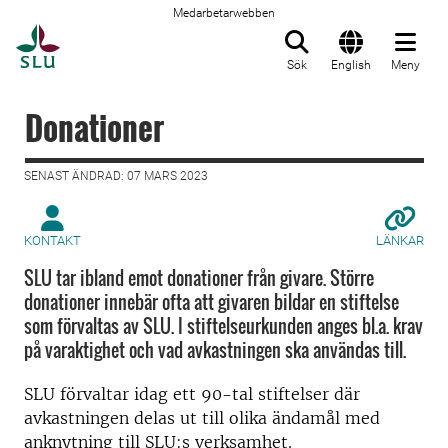
Medarbetarwebben
Till startsida
Sök
English
Meny
Donationer
SENAST ÄNDRAD: 07 MARS 2023
KONTAKT
LÄNKAR
SLU tar ibland emot donationer från givare. Större
donationer innebär ofta att givaren bildar en stiftelse
som förvaltas av SLU. I stiftelseurkunden anges bl.a. krav
på varaktighet och vad avkastningen ska användas till.
SLU förvaltar idag ett 90-tal stiftelser där
avkastningen delas ut till olika ändamål med
anknytning till SLU:s verksamhet.