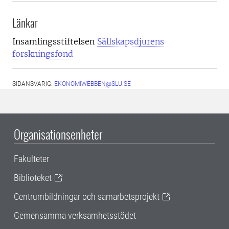
Länkar
Insamlingsstiftelsen
Sällskapsdjurens
forskningsfond
SIDANSVARIG:
EKONOMIWEBBEN@SLU.SE
Organisationsenheter
Fakulteter
Biblioteket
Centrumbildningar och samarbetsprojekt
Gemensamma verksamhetsstödet