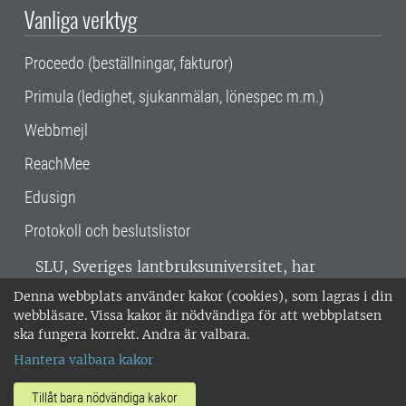
Vanliga verktyg
Proceedo (beställningar, fakturor)
Primula (ledighet, sjukanmälan, lönespec m.m.)
Webbmejl
ReachMee
Edusign
Protokoll och beslutslistor
SLU, Sveriges lantbruksuniversitet, har
verksamhet över hela Sverige. Huvudorter är
Denna webbplats använder kakor (cookies), som lagras i din
Alnarp, Uppsala och Umeå.
SLU är
webbläsare. Vissa kakor är nödvändiga för att webbplatsen
miljöcertifierat enligt ISO 14001. •
Telefon:
ska fungera korrekt. Andra är valbara.
018-67 10 00 • Org nr: 202100-2817 •
Om
Hantera valbara kakor
medarbetarwebben
•
SLU:s fakturaadress
•
Om SLU:s webbplatser
•
Vid KRIS
Tillåt bara nödvändiga kakor