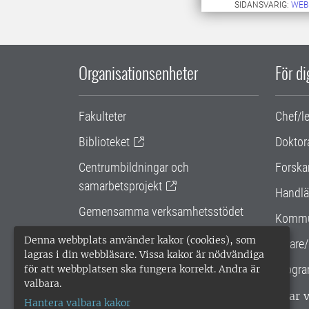
SIDANSVARIG:
WEB
Organisationsenheter
För d
Fakulteter
Chef/l
Biblioteket
Doktor
Centrumbildningar och
Forska
samarbetsprojekt
Handlä
Gemensamma verksamhetsstödet
Kommu
SLU Holding
Denna webbplats använder kakor (cookies), som
Lärare/
lagras i din webbläsare. Vissa kakor är nödvändiga
Progra
för att webbplatsen ska fungera korrekt. Andra är
valbara.
SLU, Sveriges lantbruksuniversitet, har
Hantera valbara kakor