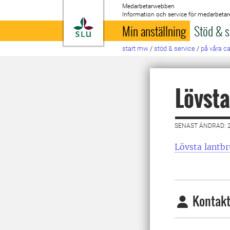
Medarbetarwebben
Information och service för medarbetar
Till startsida
Min anställning
Stöd & s
start mw
/
stöd & service
/
på våra 
Lövsta
SENAST ÄNDRAD: 
Lövsta lantbr
Kontakt