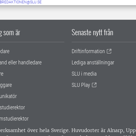
BREDAKTIONEN@SLU.SE
ig som är
Senaste nytt från
edare
Driftinformation
and eller handledare
Lediga anställningar
re
SLU i media
ggare
SLU Play
nikatör
studierektor
mstudierektor
 verksamhet över hela Sverige. Huvudorter är Alnarp, U