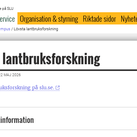
e på SLU
ervice
Organisation & styrning
Riktade sidor
Nyhet
campus
/
Lövsta lantbruksforskning
 lantbruksforskning
22 MAJ 2026
uksforskning på slu.se.
information