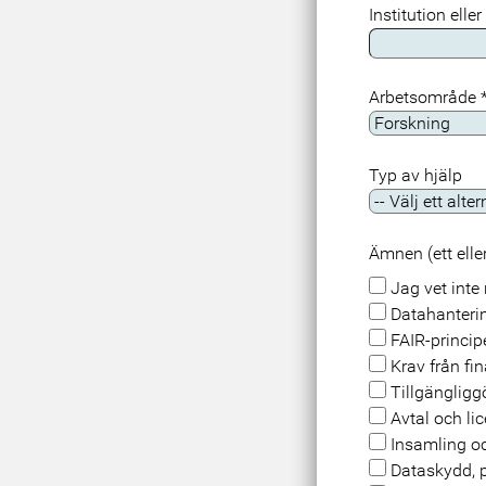
Institution elle
Arbetsområde
Typ av hjälp
Ämnen (ett eller
Jag vet inte 
Datahanteri
FAIR-princip
Krav från fi
Tillgängligg
Avtal och li
Insamling oc
Dataskydd, p