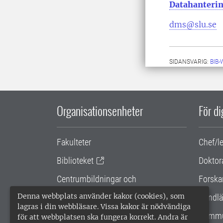
Datahanterin
dms@slu.se
SIDANSVARIG:
BIB
Organisationsenheter
För d
Fakulteter
Chef/l
Biblioteket
Doktor
Centrumbildningar och
Forska
samarbetsprojekt
Denna webbplats använder kakor (cookies), som
Handlä
lagras i din webbläsare. Vissa kakor är nödvändiga
Gemensamma verksamhetsstödet
Kommu
för att webbplatsen ska fungera korrekt. Andra är