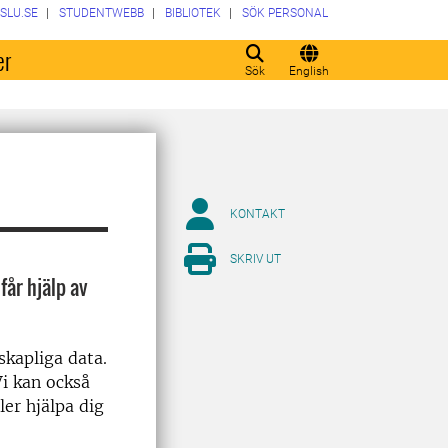
SLU.SE
STUDENTWEBB
BIBLIOTEK
SÖK PERSONAL
er
Sök
English
KONTAKT
SKRIV UT
 får hjälp av
skapliga data.
Vi kan också
er hjälpa dig