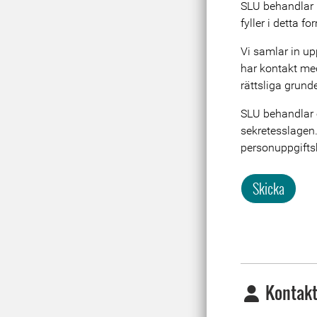
SLU behandlar 
Meta
fyller i detta fo
Vi samlar in upp
har kontakt med 
rättsliga grund
SLU behandlar o
sekretesslagen
personuppgiftsb
Skicka
Kontakt