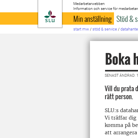
Medarbetarwebben
Information och service för medarbetar
Till startsida
Min anställning
Stöd & s
start mw
/
stöd & service
/
datahante
Boka h
SENAST ÄNDRAD: 
Vill du prata d
rätt person.
SLU:s datahan
Vi träffar di
komma på besö
att arrangera