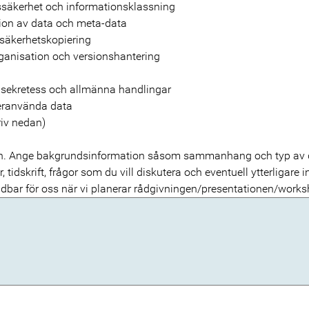
ssäkerhet och informationsklassning
on av data och meta-data
säkerhetskopiering
rganisation och versionshantering
, sekretess och allmänna handlingar
teranvända data
iv nedan)
on. Ange bakgrundsinformation såsom sammanhang och typ av
r, tidskrift, frågor som du vill diskutera och eventuell ytterligar
dbar för oss när vi planerar rådgivningen/presentationen/work