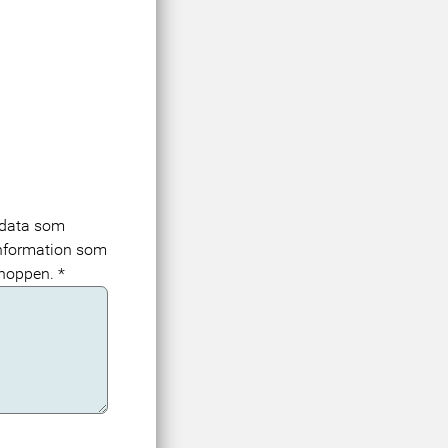
 data som
e information som
shoppen.
*