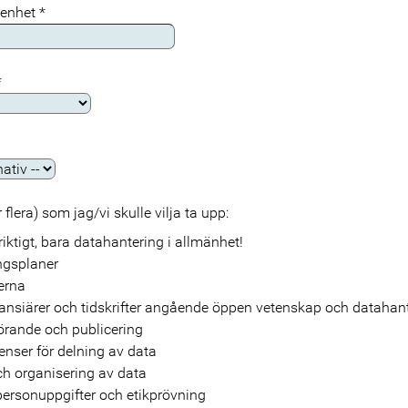
r enhet
*
*
 flera) som jag/vi skulle vilja ta upp:
riktigt, bara datahantering i allmänhet!
ngsplaner
erna
nansiärer och tidskrifter angående öppen vetenskap och datahan
örande och publicering
censer för delning av data
h organisering av data
ersonuppgifter och etikprövning