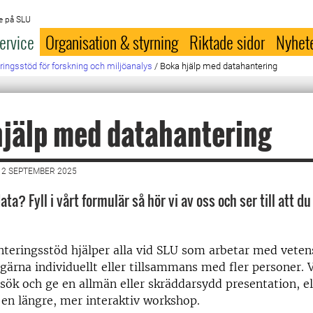
e på SLU
ervice
Organisation & styrning
Riktade sidor
Nyhet
ringsstöd för forskning och miljöanalys
/
Boka hjälp med datahantering
jälp med datahantering
12 SEPTEMBER 2025
ata? Fyll i vårt formulär så hör vi av oss och ser till att du
teringsstöd hjälper alla vid SLU som arbetar med veten
g gärna individuellt eller tillsammans med fler personer. 
k och ge en allmän eller skräddarsydd presentation, ell
 en längre, mer interaktiv workshop.