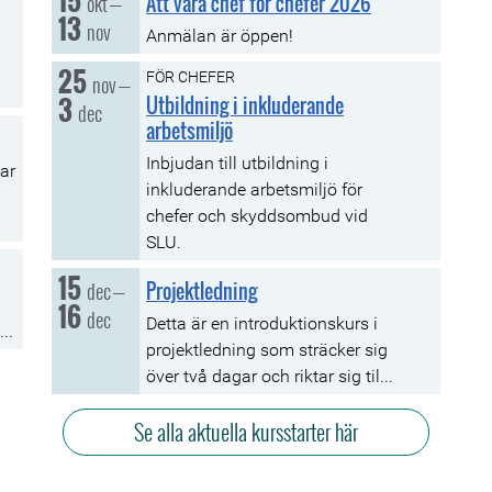
15
okt
Att vara chef för chefer 2026
–
13
fredag, 13 november
nov
Anmälan är öppen!
25
onsdag, 25 november
till
FÖR CHEFER
nov
–
3
torsdag, 03 december
Utbildning i inkluderande
dec
arbetsmiljö
Inbjudan till utbildning i
ar
inkluderande arbetsmiljö för
chefer och skyddsombud vid
SLU.
15
tisdag, 15 december
till
dec
Projektledning
–
16
onsdag, 16 december
dec
Detta är en introduktionskurs i
..
projektledning som sträcker sig
över två dagar och riktar sig til...
Se alla aktuella kursstarter här