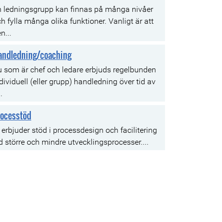
n ledningsgrupp kan finnas på många nivåer
h fylla många olika funktioner. Vanligt är att
n...
andledning/coaching
 som är chef och ledare erbjuds regelbunden
dividuell (eller grupp) handledning över tid av
.
rocesstöd
 erbjuder stöd i processdesign och facilitering
d större och mindre utvecklingsprocesser....