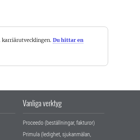
karriärutvecklingen.
Du hittar en
Vanliga verktyg
Proceedo (beställningar, fakturor)
Primula (ledighet, sjukanmälan,