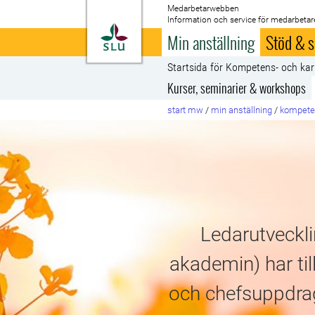
Medarbetarwebben
Information och service för medarbetar
Till startsida
Min anställning
Stöd & s
Startsida för Kompetens- och kar
Kurser, seminarier & workshops
start mw
/
min anställning
/
kompeten
Ledarutveckli
akademin) har til
och chefsuppdrag