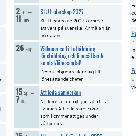
E
2
tisdag, 02 februari
till
feb
SLU Ledarskap 2027
–
r
oc
11
torsdag, 11 november
nov
de
SLU Ledarskap 2027 kommer
att vara på svenska. Anmälan är
H
nu öppen.
Du
26
onsdag, 26 augusti
aug
Välkommen till utbildning i
in
lönebildning och lönesättande
e..
samtal/lönesamtal!
P
Denna inbjudan riktar sig till
lönesättande chefer.
om
Vi
vi
15
onsdag, 15 april
till
apr
Att leda samverkan
–
7
torsdag, 07 maj
maj
Nu finns åter möjlighet att delta
i kursen Att leda samverkan
l
som kommer att ges under
vårtermine...
torsdag, 15 oktober
till