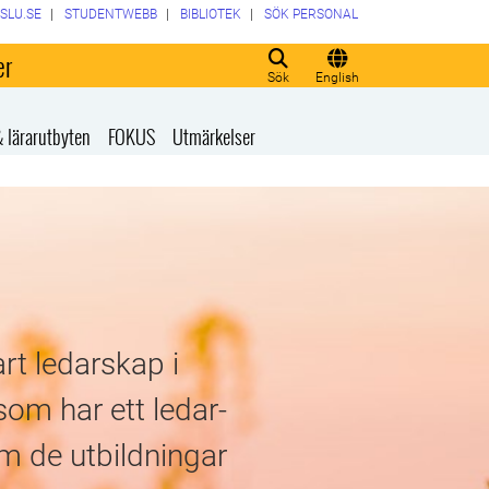
SLU.SE
STUDENTWEBB
BIBLIOTEK
SÖK PERSONAL
er
Sök
English
& lärarutbyten
FOKUS
Utmärkelser
rt ledarskap i
som har ett ledar-
m de utbildningar