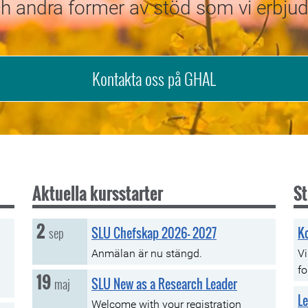
h andra former av stöd som vi erbjud
Kontakta oss på GHAL
Aktuella kursstarter
St
2
onsdag, 02 september
sep
SLU Chefskap 2026- 2027
Ko
Anmälan är nu stängd.
Vi
fo
19
tisdag, 19 maj
maj
SLU New as a Research Leader
L
Welcome with your registration