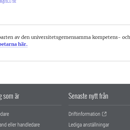
B@SLU.SE
parten av den universitetsgemensamma kompetens- och 
betarna här.
ig som är
Senaste nytt från
edare
Driftinformation
and eller handledare
Lediga anställningar