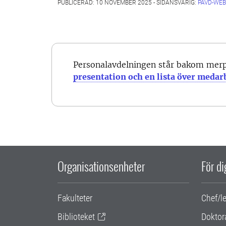
PUBLICERAD: 10 NOVEMBER 2025 - SIDANSVARIG:
PAVD-WEB
Personalavdelningen står bakom mer
presentation och en lista över medar
Organisationsenheter
För d
Fakulteter
Chef/l
Biblioteket
Doktor