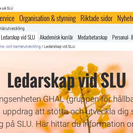
e på SLU
ervice
Organisation & styrning
Riktade sidor
Nyhet
riärutveckling
Ledarskap vid SLU
Akademisk karriär
Medarbetarskap
Personal- 
s- och karriärutveckling
/
Ledarskap vid SLU
Ledarskap vid SLU
ngsenheten GHAL (gruppen för hållba
l uppdrag att stötta och utveckla dig 
 på SLU. Här hittar du information o