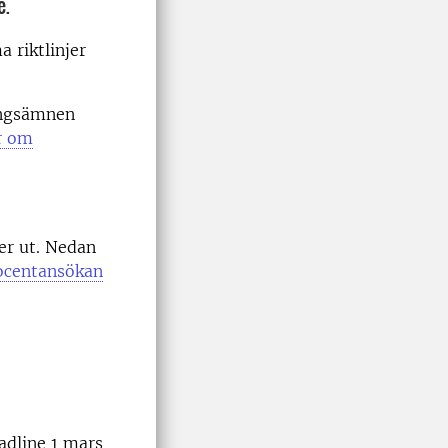
e.
 riktlinjer
ningsämnen
r om
er ut. Nedan
docentansökan
adline 1 mars