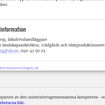
mber.
information
rg, fakultetshandläggare
r landskapsarkitektur, trädgårds och växtproduktionsve
rg@slu.se
, 040-41 50 25
ERNKOMMUNIKATION@SLU.SE
rparten av den universitetsgemensamma kompetens- och
rbetarna här.