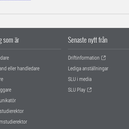
ig som är
Senaste nytt från
edare
Driftinformation
and eller handledare
Lediga anställningar
re
SLU i media
ggare
SLU Play
nikatör
studierektor
mstudierektor