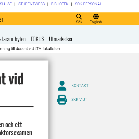
SLU.SE
STUDENTWEBB
BIBLIOTEK
SÖK PERSONAL
er
Sök
English
& lärarutbyten
FOKUS
Utmärkelser
ing till docent vid LTV-fakulteten
t vid
KONTAKT
SKRIV UT
en och ett
 doktorsexamen