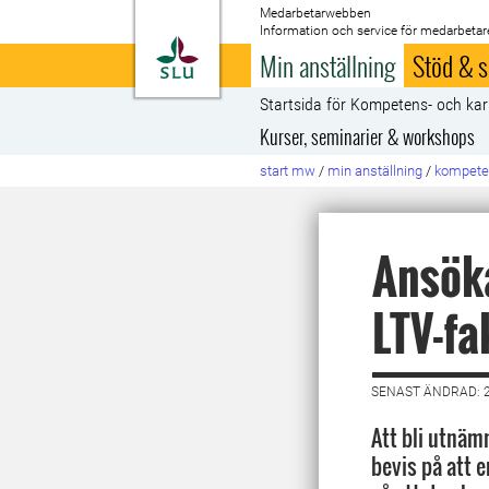
Medarbetarwebben
Information och service för medarbetar
Till startsida
Min anställning
Stöd & s
Startsida för Kompetens- och kar
Kurser, seminarier & workshops
start mw
/
min anställning
/
kompeten
Ansöka
LTV-fa
SENAST ÄNDRAD: 2
Att bli utnämn
bevis på att 