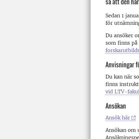
så att den ha
Sedan 1 janua
för utnämnin
Du ansöker om
som finns på 
forskarutbil
Anvisningar f
Du kan när so
finns instruk
vid LTV-faku
Ansökan
Ansök här
Ansökan om ut
Ansökningsper