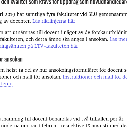
r den kvalitet som krävs för uppdrag som huvudhandledar
ri 2019 har samtliga fyra fakulteter vid SLU gemensamma
g av docenter.
Läs riktlinjerna här
 att utnämnas till docent i något av de forskarutbild
fakulteten, och detta ämne ska anges i ansökan.
Läs me
dningsämnen på LTV-fakulteten här
ör ansökan
m helst ta del av hur ansökningsformuläret för docent s
tioner och mall för ansökan.
Instruktioner och mall för 
lteten
nämning till docent behandlas vid två tillfällen per år.
ioderna öppnar 1 februari respektive 15 augusti med de