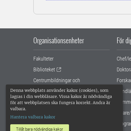
Organisationsenheter
För d
Fakulteter
Chef/l
Biblioteket
Doktor
Centrumbildningar och
Forska
samarbetsprojekt
Denna webbplats använder kakor (cookies), som
Handlä
lagras i din webbläsare. Vissa kakor är nödvändiga
Gemensamma verksamhetsstödet
Kommu
för att webbplatsen ska fungera korrekt. Andra är
valbara.
SLU Holding
Lärare/
Hantera valbara kakor
Progra
Tillåt bara nödvändiga kakor