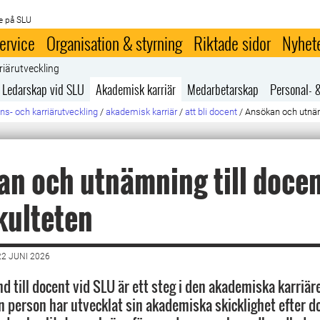
e på SLU
ervice
Organisation & styrning
Riktade sidor
Nyhet
riärutveckling
Ledarskap vid SLU
Akademisk karriär
Medarbetarskap
Personal- 
s- och karriärutveckling
/
akademisk karriär
/
att bli docent
/
Ansökan och utnämn
n och utnämning till docen
kulteten
2 JUNI 2026
d till docent vid SLU är ett steg i den akademiska karriär
en person har utvecklat sin akademiska skicklighet efter