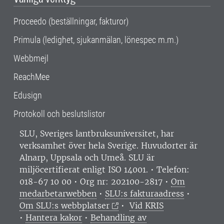
Proceedo (beställningar, fakturor)
Primula (ledighet, sjukanmälan, lönespec m.m.)
Webbmejl
ReachMee
Edusign
Protokoll och beslutslistor
SLU, Sveriges lantbruksuniversitet, har
verksamhet över hela Sverige. Huvudorter är
Alnarp, Uppsala och Umeå.
SLU är
miljöcertifierat enligt ISO 14001. •
Telefon:
018-67 10 00 • Org nr: 202100-2817 •
Om
medarbetarwebben
•
SLU:s fakturaadress
•
Om SLU:s webbplatser
•
Vid KRIS
•
Hantera kakor
•
Behandling av