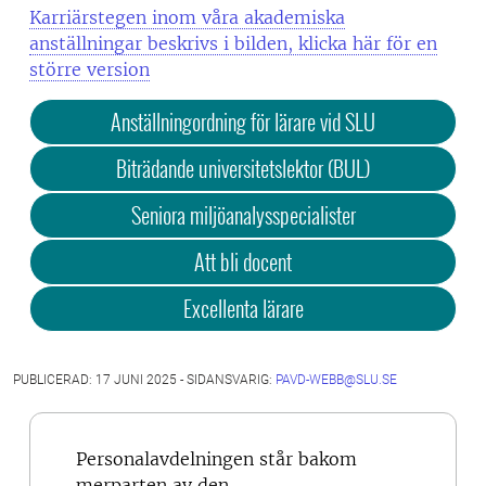
Karriärstegen inom våra akademiska
anställningar beskrivs i bilden, klicka här för en
större version
Anställningordning för lärare vid SLU
Biträdande universitetslektor (BUL)
Seniora miljöanalysspecialister
Att bli docent
Excellenta lärare
PUBLICERAD: 17 JUNI 2025 - SIDANSVARIG:
PAVD-WEBB@SLU.SE
Personalavdelningen står bakom
merparten av den