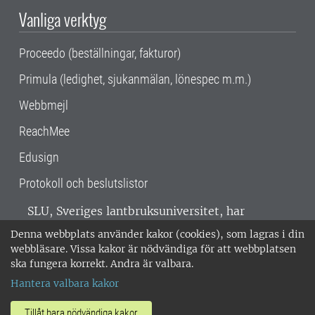
Vanliga verktyg
Proceedo (beställningar, fakturor)
Primula (ledighet, sjukanmälan, lönespec m.m.)
Webbmejl
ReachMee
Edusign
Protokoll och beslutslistor
SLU, Sveriges lantbruksuniversitet, har
verksamhet över hela Sverige. Huvudorter är
Denna webbplats använder kakor (cookies), som lagras i din
Alnarp, Uppsala och Umeå.
SLU är
webbläsare. Vissa kakor är nödvändiga för att webbplatsen
miljöcertifierat enligt ISO 14001. •
Telefon:
ska fungera korrekt. Andra är valbara.
018-67 10 00 • Org nr: 202100-2817 •
Om
Hantera valbara kakor
medarbetarwebben
•
SLU:s fakturaadress
•
Om SLU:s webbplatser
•
Vid KRIS
Tillåt bara nödvändiga kakor