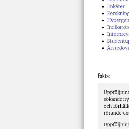
Enkäter
Forskning
Hypergen
Indikator
Internrev
Studentu
Årsredovi
Fakta:
Uppföljnin
sökandetryc
och förhål
rörande ex
Uppföljnin