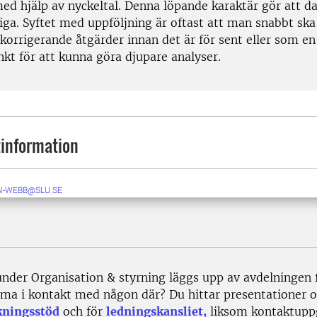
ed hjälp av nyckeltal. Denna löpande karaktär gör att da
liga. Syftet med uppföljning är oftast att man snabbt sk
 korrigerande åtgärder innan det är för sent eller som en
kt för att kunna göra djupare analyser.
information
N-WEBB@SLU.SE
under Organisation & styrning läggs upp av avdelningen 
ma i kontakt med någon där? Du hittar presentationer oc
kningsstöd
och för
ledningskansliet,
liksom kontaktuppg