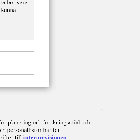
ta bör vara
a kunna
för planering och forskningsstöd och
h personallistor här för
ifter till
internrevisionen
.