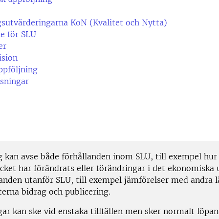
sutvärderingarna KoN (Kvalitet och Nytta)
e för SLU
er
ision
ppföljning
sningar
g kan avse både förhållanden inom SLU, till exempel hur
ket har förändrats eller förändringar i det ekonomiska u
landen utanför SLU, till exempel jämförelser med andra 
terna bidrag och publicering.
gar kan ske vid enstaka tillfällen men sker normalt löpa