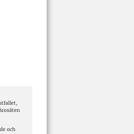
tfallet,
lärosäten
nde och