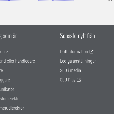
ig som är
Senaste nytt från
edare
Driftinformation
and eller handledare
Lediga anställningar
re
SLU i media
ggare
SLU Play
nikatör
studierektor
mstudierektor