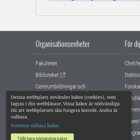
Organisationsenheter
För d
Fakulteter
Chef/l
Biblioteket
Doktor
Centrumbildningar och
Forska
samarbetsprojekt
Denna webbplats använder kakor (cookies), som
Handlä
lagras i din webbläsare. Vissa kakor är nödvändiga
Gemensamma verksamhetsstödet
Kommu
för att webbplatsen ska fungera korrekt. Andra är
valbara.
SLU Holding
Lärare/
Hantera valbara kakor
Progra
Tillåt bara nödvändiga kakor