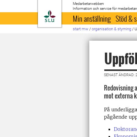
Medarbetarwebben
Information och service för medarbetar
Till startsida
Min anställning
Stöd & s
start mw
/
organisation & styrning
/
U
Uppföl
SENAST ÄNDRAD: 
Redovisning a
mot externa k
På underligg
pågående uppf
Doktoran
Ekonomis