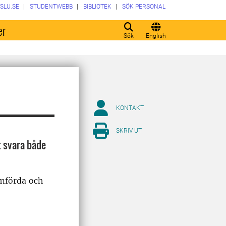
SLU.SE
STUDENTWEBB
BIBLIOTEK
SÖK PERSONAL
er
Sök
English
KONTAKT
SKRIV UT
t svara både
omförda och