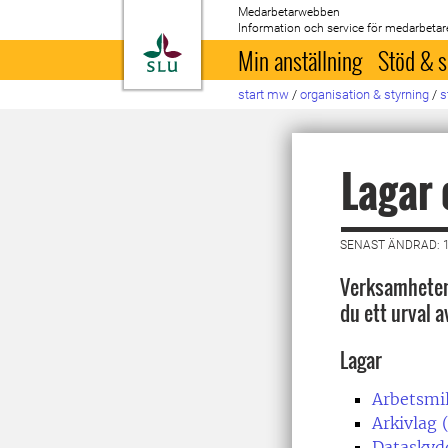
Medarbetarwebben
Information och service för medarbetar
Till startsida
Min anställning
Stöd & s
start mw
/
organisation & styrning
/
s
Lagar 
SENAST ÄNDRAD: 1
Verksamheten 
du ett urval 
Lagar
Arbetsmil
Arkivlag 
Dataskyd