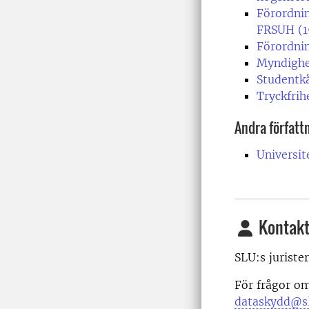
Förordnin
FRSUH (1
Förordnin
Myndighe
Studentk
Tryckfrih
Andra författ
Universi
Kontakt
SLU:s juriste
För frågor om
dataskydd@sl