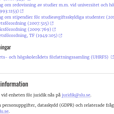
g om redovisning av studier m.m. vid universitet och hö
993:1153)
g om stipendier för studieavgiftsskyldiga studenter (20
tsförordning (2007:515)
årsförordning (2009:769)
etsförordning, TF (1949:105)
ningar
tets- och högskolerådets författningssamling (UHRFS)
information
r vid enheten för juridik nås på
juridik@slu.se
.
 personuppgifter, dataskydd (GDPR) och relaterade fråg
u.se
.