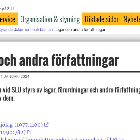
e på SLU
ervice
Organisation & styrning
Riktade sidor
Nyhet
tyrande dokument och beslut
/
Lagar och andra författningar
och andra författningar
1 JANUARI 2024
vid SLU styrs av lagar, förordningar och andra författning
av dem.
jölag (1977:1160)
(1990:782)
dslag med kompletterande bestämmelser till EU:s