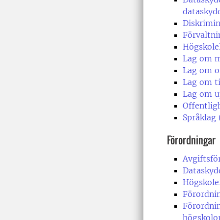
dataskyd
Diskrimin
Förvaltni
Högskole
Lag om m
Lag om of
Lag om ti
Lag om up
Offentlig
Språklag
Förordningar
Avgiftsfö
Dataskyd
Högskole
Förordnin
Förordnin
högskolo