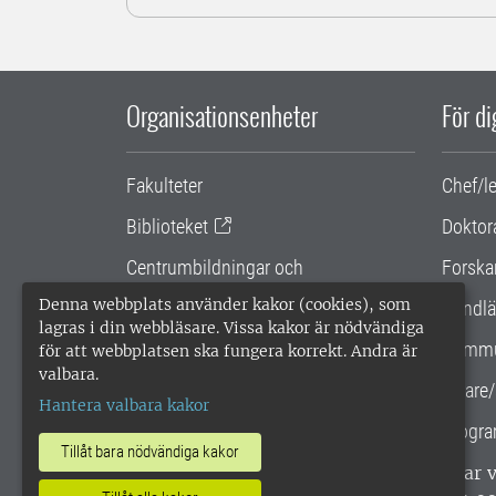
Organisationsenheter
För d
Fakulteter
Chef/l
Biblioteket
Doktor
Centrumbildningar och
Forska
samarbetsprojekt
Denna webbplats använder kakor (cookies), som
Handlä
lagras i din webbläsare. Vissa kakor är nödvändiga
Gemensamma verksamhetsstödet
Kommu
för att webbplatsen ska fungera korrekt. Andra är
valbara.
SLU Holding
Lärare/
Hantera valbara kakor
Progra
Tillåt bara nödvändiga kakor
SLU, Sveriges lantbruksuniversitet, har