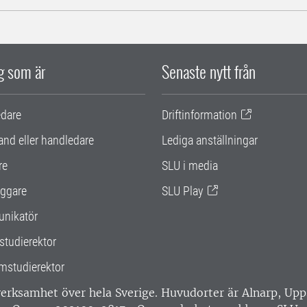
ig som är
Senaste nytt från
edare
Driftinformation
and eller handledare
Lediga anställningar
re
SLU i media
ggare
SLU Play
nikatör
studierektor
mstudierektor
 verksamhet över hela Sverige. Huvudorter är Alnarp, U