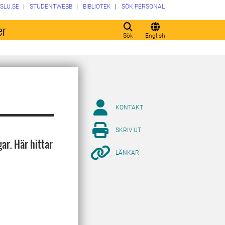
SLU.SE
STUDENTWEBB
BIBLIOTEK
SÖK PERSONAL
er
Sök
English
KONTAKT
SKRIV UT
ar. Här hittar
LÄNKAR