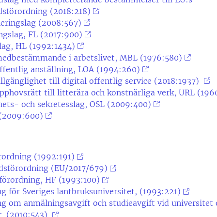
dsförordning (2018:218)
eringslag (2008:567)
ngslag, FL (2017:900)
lag, HL (1992:1434)
edbestämmande i arbetslivet, MBL (1976:580)
fentlig anställning, LOA (1994:260)
llgänglighet till digital offentlig service (2018:1937)
phovsrätt till litterära och konstnärliga verk, URL (196
hets- och sekretesslag, OSL (2009:400)
 (2009:600)
rordning (1992:191)
dsförordning (EU/2017/679)
förordning, HF (1993:100)
g för Sveriges lantbruksuniversitet, (1993:221)
g om anmälningsavgift och studieavgift vid universitet
r (2010:543)