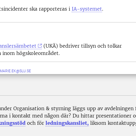
sincidenter ska rapporteras i
IA-systemet
.
kanslersämbetet
(UKÄ) bedriver tillsyn och tolkar
en inom högskoleområdet.
.MARIE.EK@SLU.SE
under Organisation & styrning läggs upp av avdelningen 
ma i kontakt med någon där? Du hittar presentationer oc
kningsstöd
och för
ledningskansliet,
liksom kontaktuppg