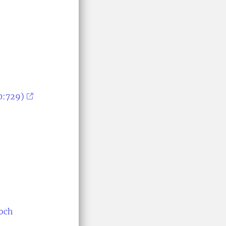
0:729)
 och