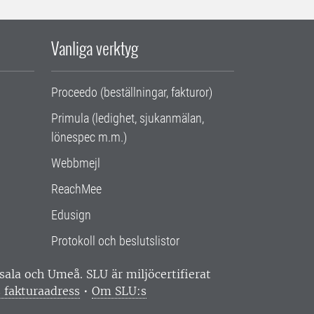
Vanliga verktyg
Proceedo (beställningar, fakturor)
Primula (ledighet, sjukanmälan,
lönespec m.m.)
Webbmejl
ReachMee
Edusign
Protokoll och beslutslistor
ppsala och Umeå.
SLU är miljöcertifierat
 fakturaadress
•
Om SLU:s