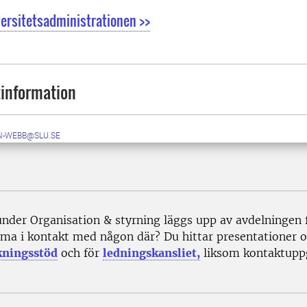
ersitetsadministrationen >>
information
N-WEBB@SLU.SE
under Organisation & styrning läggs upp av avdelningen 
ma i kontakt med någon där? Du hittar presentationer oc
kningsstöd
och för
ledningskansliet,
liksom kontaktuppg