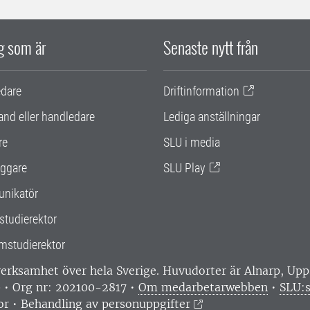
ig som är
Senaste nytt från
edare
Driftinformation
and eller handledare
Lediga anställningar
re
SLU i media
ggare
SLU Play
nikatör
studierektor
mstudierektor
 verksamhet över hela Sverige. Huvudorter är Alnarp, U
0 • Org nr: 202100-2817 •
Om medarbetarwebben
•
SLU:s
or
•
Behandling av personuppgifter