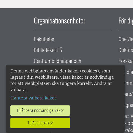
Organisationsenheter
För d
Fakulteter
Chef/l
Biblioteket
Doktor
Centrumbildningar och
Forska
samarbetsprojekt
Denna webbplats använder kakor (cookies), som
Handlä
lagras i din webbläsare. Vissa kakor är nödvändiga
Gemensamma verksamhetsstödet
Kommu
för att webbplatsen ska fungera korrekt. Andra är
valbara.
SLU Holding
Lärare/
Hantera valbara kakor
Progra
Tillåt bara nödvändiga kakor
SLU, Sveriges lantbruksuniversitet, har
Tillåt alla kakor
enligt ISO 14001. •
Telefon: 018-67 10 0
webbplatser
•
Vid KRIS
•
Hantera kak