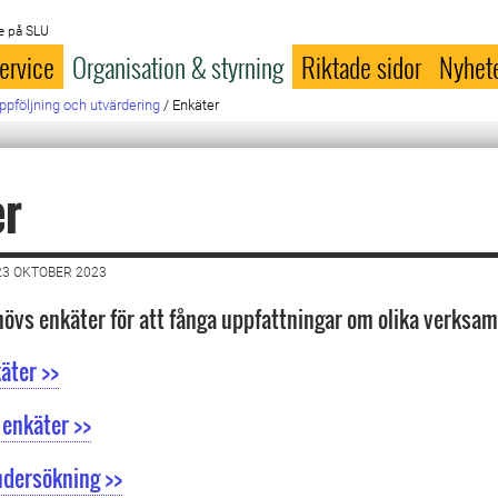
e på SLU
ervice
Organisation & styrning
Riktade sidor
Nyhet
ppföljning och utvärdering
/
Enkäter
er
23 OKTOBER 2023
behövs enkäter för att fånga uppfattningar om olika verksam
äter >>
 enkäter >>
dersökning >>