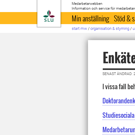
Medarbetarwebben
Information och service för medarbetar
Till startsida
Min anställning
Stöd & s
start mw
/
organisation & styrning
/
u
Enkät
SENAST ÄNDRAD: 
I vissa fall 
Doktorandenk
Studiesociala
Medarbetarun