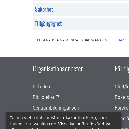
Säkerhet
Tillgänglighet
PUBLICERAD: 04 MARS 2024 - SIDANSVARIG:
WEBBREDAKTI
Organisationsenheter
För d
Fakulteter
Chef/l
Biblioteket
Doktor
Centrumbildningar och
Forska
samarbetsprojekt
Denna webbplats använder kakor (cookies), som
Handlä
lagras i din webbläsare. Vissa kakor är nödvändiga
Gemensamma verksamhetsstödet