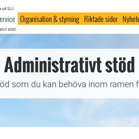
e på SLU
ervice
Organisation & styrning
Riktade sidor
Nyhet
tivt stöd
Administrativt stöd
stöd som du kan behöva inom ramen f