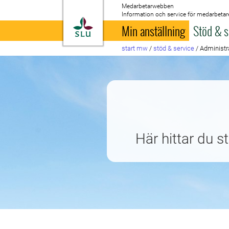
Medarbetarwebben
Information och service för medarbetar
Till startsida
Min anställning
Stöd & s
start mw
/
stöd & service
/
Administra
Här hittar du 