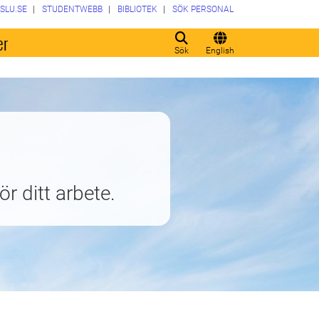
SLU.SE
STUDENTWEBB
BIBLIOTEK
SÖK PERSONAL
er
Sök
English
ör ditt arbete.