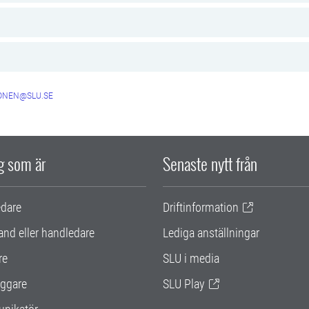
ONEN@SLU.SE
ig som är
Senaste nytt från
edare
Driftinformation
and eller handledare
Lediga anställningar
re
SLU i media
ggare
SLU Play