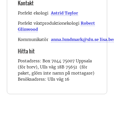
Kontakt
Prefekt ekologi
Astrid Taylor
Prefekt växtproduktionekologi
Robert
Glinwood
Kommunikatör
anna.lundmark@slu.se
lisa.b
Hitta hit
Postadress: Box 7044 75007 Uppsala
(för brev), Ulls väg 18B 75651 (för
paket, glöm inte namn på mottagare)
Besöksadress: Ulls väg 16