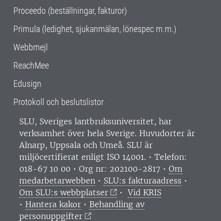
Proceedo (beställningar, fakturor)
Primula (ledighet, sjukanmälan, lönespec m.m.)
Webbmejl
ReachMee
Edusign
Protokoll och beslutslistor
SLU, Sveriges lantbruksuniversitet, har
verksamhet över hela Sverige. Huvudorter är
Alnarp, Uppsala och Umeå.
SLU är
miljöcertifierat enligt ISO 14001. •
Telefon:
018-67 10 00 • Org nr: 202100-2817 •
Om
medarbetarwebben
•
SLU:s fakturaadress
•
Om SLU:s webbplatser
•
Vid KRIS
•
Hantera kakor
•
Behandling av
personuppgifter