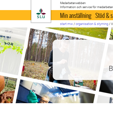
Medarbetarwebben
Information och service för medarbetar
Till startsida
Min anställning
Stöd & s
start mw
/
organisation & styrning
/
V
B