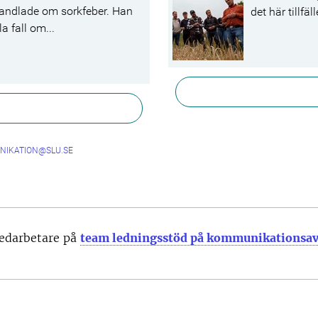
andlade om sorkfeber. Han
det här tillfä
la fall om...
NIKATION@SLU.SE
medarbetare på
team ledningsstöd på kommunikationsa