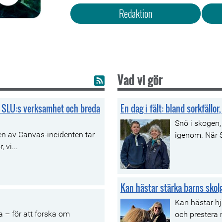
Redaktion
Vad vi gör
av SLU:s verksamhet och breda
En dag i fält: bland sorkfällo
Snö i skogen,
gen av Canvas-incidenten tar
igenom. När S
 vi...
Kan hästar stärka barns skol
Kan hästar hj
a – för att forska om
och prestera 