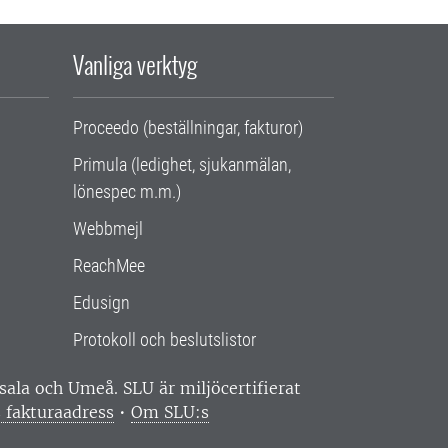
Vanliga verktyg
Proceedo (beställningar, fakturor)
Primula (ledighet, sjukanmälan,
lönespec m.m.)
Webbmejl
ReachMee
Edusign
Protokoll och beslutslistor
ppsala och Umeå.
SLU är miljöcertifierat
 fakturaadress
•
Om SLU:s