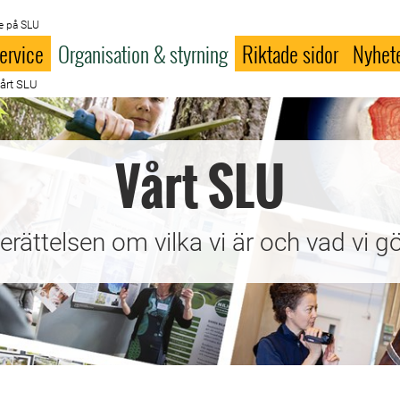
e på SLU
ervice
Organisation & styrning
Riktade sidor
Nyhet
årt SLU
Vårt SLU
erättelsen om vilka vi är och vad vi gö