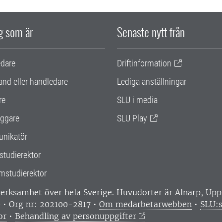
ig som är
Senaste nytt från
edare
Driftinformation
and eller handledare
Lediga anställningar
re
SLU i media
ggare
SLU Play
nikatör
studierektor
mstudierektor
 verksamhet över hela Sverige. Huvudorter är Alnarp, U
0 • Org nr: 202100-2817 •
Om medarbetarwebben
•
SLU:s
or
•
Behandling av personuppgifter