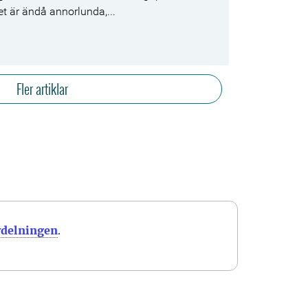
llet är ändå annorlunda,...
Fler artiklar
vdelningen
.