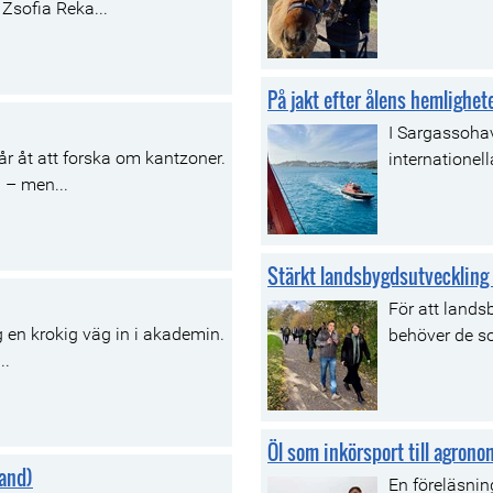
Zsofia Reka...
På jakt efter ålens hemlighet
I Sargassohav
r åt att forska om kantzoner.
internationel
 – men...
Stärkt landsbygdsutveckling 
För att lands
 en krokig väg in i akademin.
behöver de so
..
Öl som inkörsport till agrono
land)
En föreläsnin