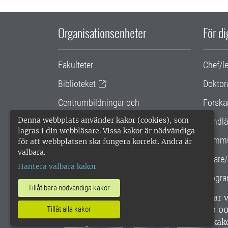
Organisationsenheter
För d
Fakulteter
Chef/l
Biblioteket
Doktor
Centrumbildningar och
Forska
samarbetsprojekt
Denna webbplats använder kakor (cookies), som
Handlä
lagras i din webbläsare. Vissa kakor är nödvändiga
Gemensamma verksamhetsstödet
Kommu
för att webbplatsen ska fungera korrekt. Andra är
valbara.
SLU Holding
Lärare/
Hantera valbara kakor
Progra
Tillåt bara nödvändiga kakor
SLU, Sveriges lantbruksuniversitet, har
enligt ISO 14001. •
Telefon: 018-67 10 0
Tillåt alla kakor
webbplatser
•
Vid KRIS
•
Hantera kak