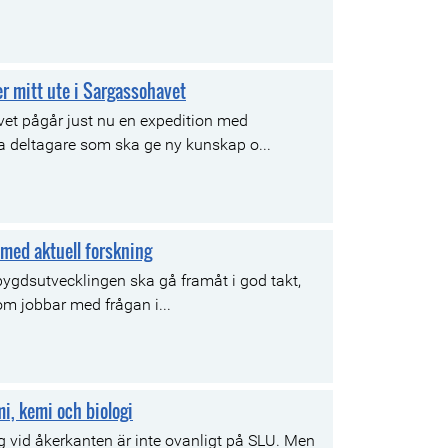
er mitt ute i Sargassohavet
et pågår just nu en expedition med
la deltagare som ska ge ny kunskap o...
med aktuell forskning
bygdsutvecklingen ska gå framåt i god takt,
m jobbar med frågan i...
mi, kemi och biologi
g vid åkerkanten är inte ovanligt på SLU. Men