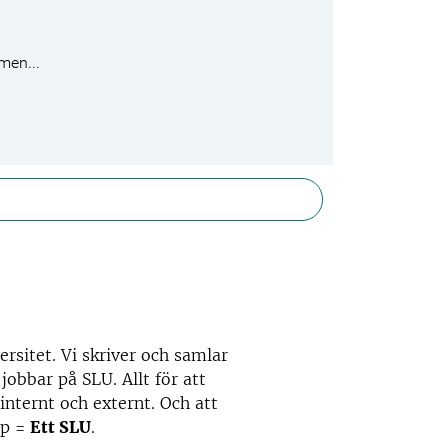
men...
rsitet. Vi skriver och samlar
obbar på SLU. Allt för att
 internt och externt. Och att
ap =
Ett SLU
.