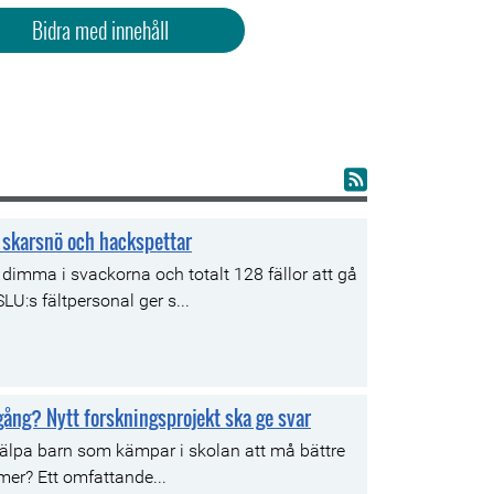
Bidra med innehåll
r, skarsnö och hackspettar
 dimma i svackorna och totalt 128 fällor att gå
LU:s fältpersonal ger s...
gång? Nytt forskningsprojekt ska ge svar
älpa barn som kämpar i skolan att må bättre
mer? Ett omfattande...