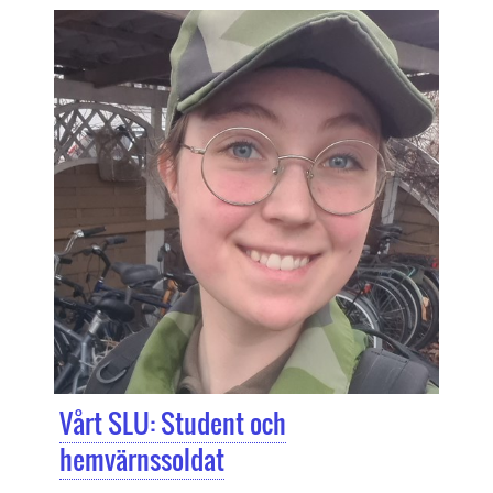
Vårt SLU: Student och
hemvärnssoldat