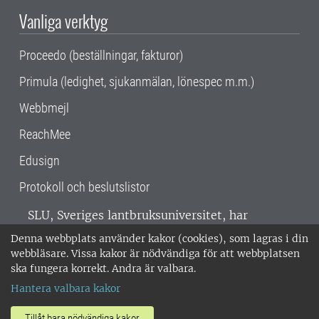
Vanliga verktyg
Proceedo (beställningar, fakturor)
Primula (ledighet, sjukanmälan, lönespec m.m.)
Webbmejl
ReachMee
Edusign
Protokoll och beslutslistor
SLU, Sveriges lantbruksuniversitet, har
verksamhet över hela Sverige. Huvudorter är
Denna webbplats använder kakor (cookies), som lagras i din
Alnarp, Uppsala och Umeå.
SLU är
webbläsare. Vissa kakor är nödvändiga för att webbplatsen
miljöcertifierat enligt ISO 14001. •
Telefon:
ska fungera korrekt. Andra är valbara.
018-67 10 00 • Org nr: 202100-2817 •
Om
Hantera valbara kakor
medarbetarwebben
•
SLU:s fakturaadress
•
Om SLU:s webbplatser
•
Vid KRIS
Tillåt bara nödvändiga kakor