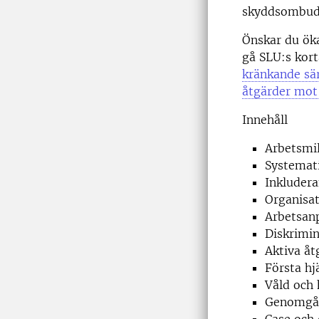
skyddsombud,
Önskar du öka
gå SLU:s kort
kränkande sä
åtgärder mot
Innehåll
Arbetsmi
Systemati
Inkludera
Organisat
Arbetsanp
Diskrimi
Aktiva åt
Första hj
Våld och 
Genomgång