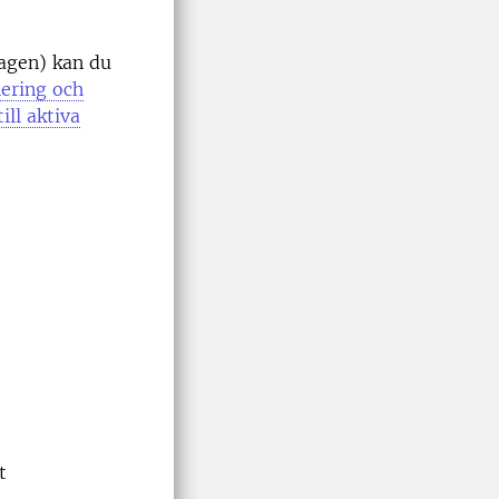
lagen) kan du
nering och
ill aktiva
t