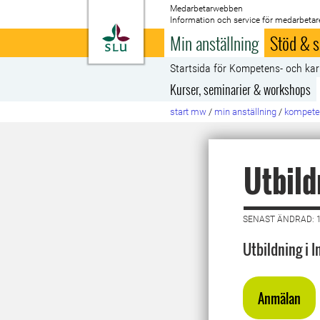
Medarbetarwebben
Information och service för medarbetar
Till startsida
Min anställning
Stöd & s
Startsida för Kompetens- och kar
Kurser, seminarier & workshops
start mw
/
min anställning
/
kompeten
Utbild
SENAST ÄNDRAD: 1
Utbildning i 
Anmälan