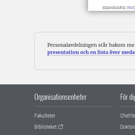
SIDANSVARIG:
PAV
Personalavdelningen står bakom me
presentation och en lista över meda
Organisationsenheter
För d
Fakulteter
Chef/l
Biblioteket
Doktor