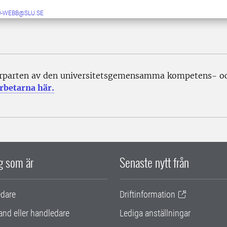
D-WEBB@SLU.SE
rparten av den universitetsgemensamma kompetens- och
rbetarna här.
ig som är
Senaste nytt från
edare
Driftinformation
and eller handledare
Lediga anställningar