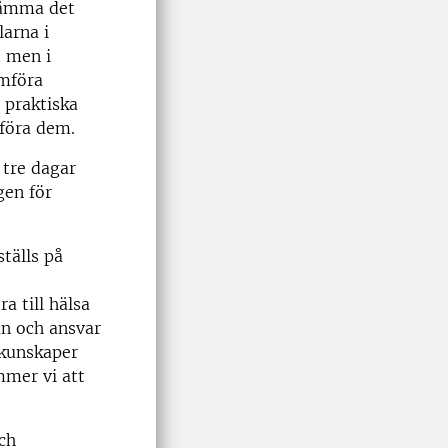
stämma det
larna i
t men i
omföra
 praktiska
mföra dem.
 tre dagar
gen för
tälls på
a till hälsa
an och ansvar
 kunskaper
mmer vi att
och