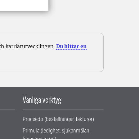
 karriärutvecklingen.
Du hittar en
Vanliga verktyg
Proceedo (beställningar, fakturor)
Primula (ledighet, sjukanmälan,
lönespec m.m.)