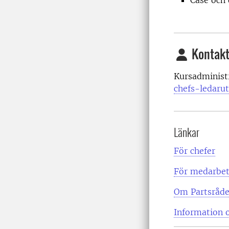
Case och 
Kontakt
Kursadminist
chefs-ledaru
Länkar
För chefer
För medarbe
Om Partsråde
Information 