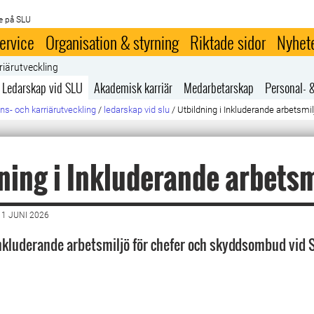
e på SLU
ervice
Organisation & styrning
Riktade sidor
Nyhet
riärutveckling
Ledarskap vid SLU
Akademisk karriär
Medarbetarskap
Personal- 
s- och karriärutveckling
/
ledarskap vid slu
/
Utbildning i Inkluderande arbetsmil
ning i Inkluderande arbetsm
1 JUNI 2026
Inkluderande arbetsmiljö för chefer och skyddsombud vid 