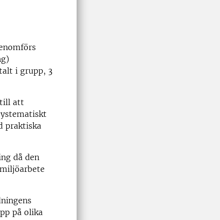
genomförs
ng)
alt i grupp, 3
ill att
systematiskt
d praktiska
ing då den
smiljöarbete
ldningens
pp på olika