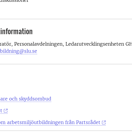
diskussioner
information
ratör, Personalavdelningen, Ledarutvecklingsenheten G
tbildning@slu.se
tare och skyddsombud
t
om arbetsmiljöutbildningen från Partsrådet