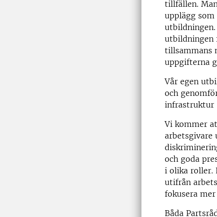
tillfällen. M
upplägg som p
utbildningen.
utbildningen
tillsammans 
uppgifterna g
Vår egen utbi
och genomför
infrastruktur 
Vi kommer at
arbetsgivare 
diskriminerin
och goda pres
i olika rolle
utifrån arbet
fokusera mer
Båda Partsråd