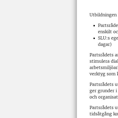
Utbildningen 
Partsråde
enskilt o
SLU:s ege
dagar)
Partsrådets a
stimulera di
arbetsmiljöar
verktyg som k
Partsrådets u
ger grunder i
och organisat
Partsrådets u
tidsåtgång k