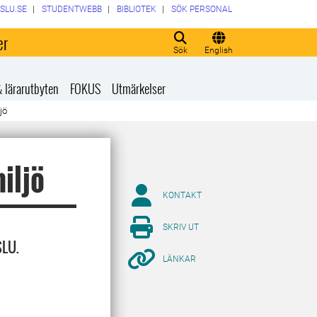
SLU.SE
STUDENTWEBB
BIBLIOTEK
SÖK PERSONAL
er
Sök
English
& lärarutbyten
FOKUS
Utmärkelser
jö
iljö
KONTAKT
SKRIV UT
SLU.
LÄNKAR