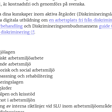
 är kostnadsfri och genomförs på svenska.
 dina kunskaper inom aktiva åtgärder (Diskriminerings
a digitala utbildning om
en arbetsplats fri från diskrimi
rbehandling
och Diskrimineringsombudsmannens
guide t
 diskriminering
.
ljölagen
skt arbetsmiljöarbete
nde arbetsmiljö
orisk och social arbetsmiljö
assning och rehabilitering
neringslagen
gärder
älpen och krisstöd
hot i arbetsmiljön
 av interna riktlinjer vid SLU inom arbetsmiljöområde