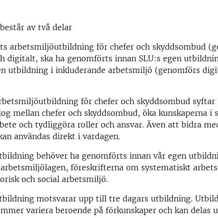
består av två delar
ts arbetsmiljöutbildning för chefer och skyddsombud (
ch digitalt, ska ha genomförts innan SLU:s egen utbildni
n utbildning i inkluderande arbetsmiljö (genomförs digit
rbetsmiljöutbildning för chefer och skyddsombud syftar t
alog mellan chefer och skyddsombud, öka kunskaperna i 
bete och tydliggöra roller och ansvar. Även att bidra me
an användas direkt i vardagen.
tbildning behöver ha genomförts innan vår egen utbildn
 arbetsmiljölagen, föreskrifterna om systematiskt arbet
orisk och social arbetsmiljö.
tbildning motsvarar upp till tre dagars utbildning. Utbi
ommer variera beroende på förkunskaper och kan delas u