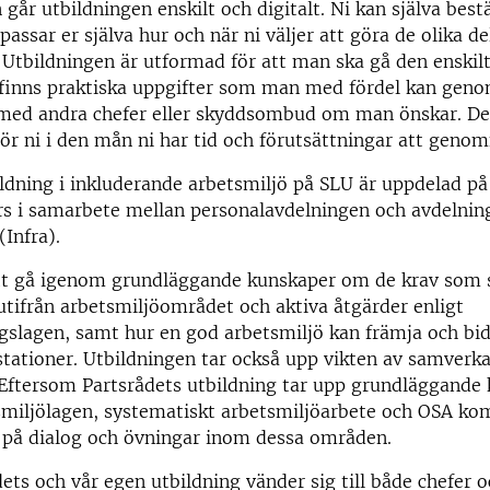
an går utbildningen enskilt och digitalt. Ni kan själva be
assar er själva hur och när ni väljer att göra de olika de
 Utbildningen är utformad för att man ska gå den enskil
 finns praktiska uppgifter som man med fördel kan gen
med andra chefer eller skyddsombud om man önskar. De
ör ni i den mån ni har tid och förutsättningar att geno
ldning i inkluderande arbetsmiljö på SLU är uppdelad på
s i samarbete mellan personalavdelningen och avdelnin
(Infra).
t gå igenom grundläggande kunskaper om de krav som s
utifrån arbetsmiljöområdet och aktiva åtgärder enligt
gslagen, samt hur en god arbetsmiljö kan främja och bidr
tationer. Utbildningen tar också upp vikten av samverk
r. Eftersom Partsrådets utbildning tar upp grundläggande
smiljölagen, systematiskt arbetsmiljöarbete och OSA ko
 på dialog och övningar inom dessa områden.
ets och vår egen utbildning vänder sig till både chefer 