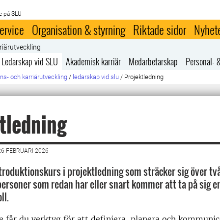
e på SLU
ervice
Organisation & styrning
Riktade sidor
Nyhet
riärutveckling
Ledarskap vid SLU
Akademisk karriär
Medarbetarskap
Personal- 
s- och karriärutveckling
/
ledarskap vid slu
/
Projektledning
tledning
6 FEBRUARI 2026
ntroduktionskurs i projektledning som sträcker sig över tv
l personer som redan har eller snart kommer att ta på sig e
ll.
 får du verktyg för att definiera, planera och kommunic