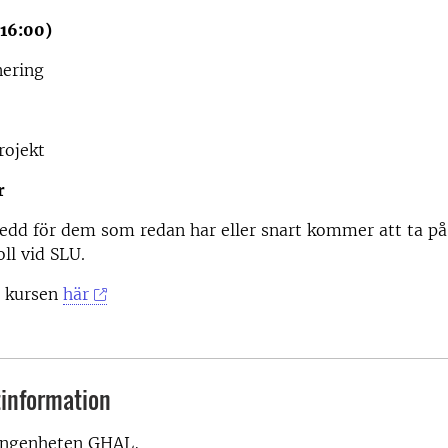
‑16:00)
nering
rojekt
r
edd för dem som redan har eller snart kommer att ta på
oll vid SLU.
l kursen
här
information
ingenheten GHAL,