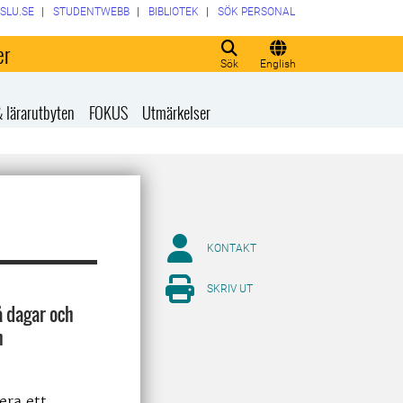
SLU.SE
STUDENTWEBB
BIBLIOTEK
SÖK PERSONAL
er
Sök
English
& lärarutbyten
FOKUS
Utmärkelser
KONTAKT
SKRIV UT
å dagar och
n
era ett