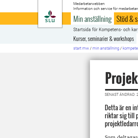
Medarbetarwebben
Information och service för medarbetar
Till startsida
Min anställning
Stöd & s
Startsida för Kompetens- och kar
Kurser, seminarier & workshops
start mw
/
min anställning
/
kompeten
Projek
SENAST ÄNDRAD: 2
Detta är en i
riktar sig til
projektledarro
Som deltagare