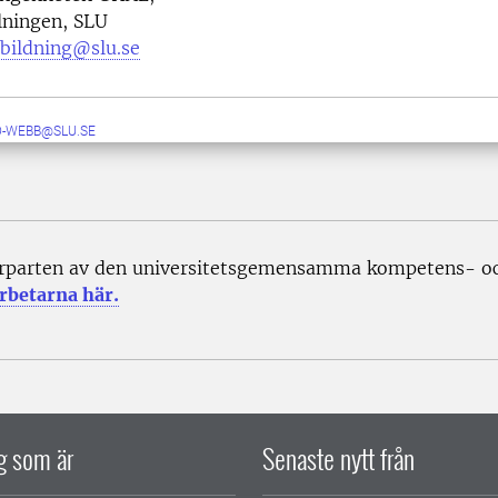
lningen, SLU
tbildning@slu.se
D-WEBB@SLU.SE
rparten av den universitetsgemensamma kompetens- och
rbetarna här.
ig som är
Senaste nytt från