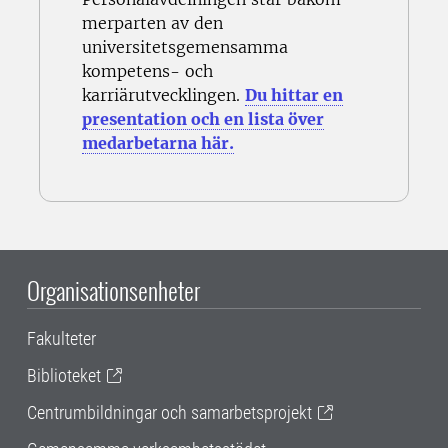
merparten av den
universitetsgemensamma
kompetens- och
karriärutvecklingen.
Du hittar en
presentation och en lista över
medarbetarna här.
Organisationsenheter
Fakulteter
Biblioteket
Centrumbildningar och samarbetsprojekt