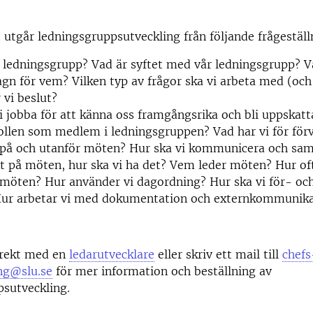
t utgår ledningsgruppsutveckling från följande frågeställ
 ledningsgrupp? Vad är syftet med vår ledningsgrupp? Va
gagn för vem? Vilken typ av frågor ska vi arbeta med (och
 vi beslut?
i jobba för att känna oss framgångsrika och bli uppskat
ollen som medlem i ledningsgruppen? Vad har vi för för
 på och utanför möten? Hur ska vi kommunicera och sam
t på möten, hur ska vi ha det? Vem leder möten? Hur of
 möten? Hur använder vi dagordning? Hur ska vi för- och
ur arbetar vi med dokumentation och externkommunika
irekt med en
ledarutvecklare
eller skriv ett mail till
chefs
ing@slu.se
för mer information och beställning av
psutveckling.