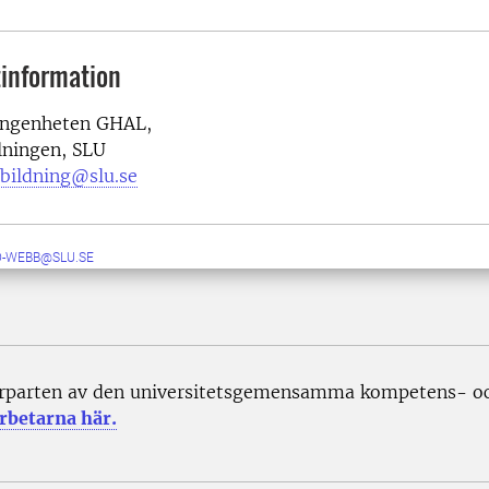
information
ingenheten GHAL,
lningen, SLU
tbildning@slu.se
D-WEBB@SLU.SE
rparten av den universitetsgemensamma kompetens- och
rbetarna här.