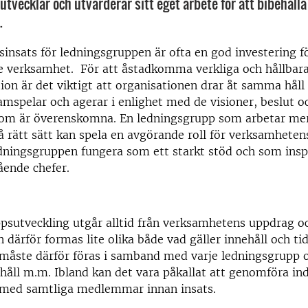
 utvecklar och utvärderar sitt eget arbete för att bibehålla
.
sinsats för ledningsgruppen är ofta en god investering f
e verksamhet. För att åstadkomma verkliga och hållbara
tion är det viktigt att organisationen drar åt samma håll
amspelar och agerar i enlighet med de visioner, beslut o
om är överenskomna. En ledningsgrupp som arbetar mer 
på rätt sätt kan spela en avgörande roll för verksamhete
edningsgruppen fungera som ett starkt stöd och som insp
ående chefer.
sutveckling utgår alltid från verksamhetens uppdrag oc
 därför formas lite olika både vad gäller innehåll och ti
 måste därför föras i samband med varje ledningsgrupp 
håll m.m. Ibland kan det vara påkallat att genomföra ind
 med samtliga medlemmar innan insats.