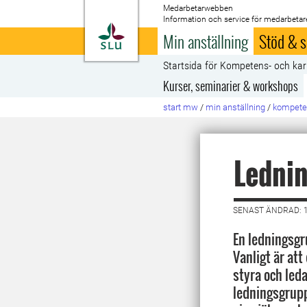
Medarbetarwebben
Information och service för medarbetar
Till startsida
Min anställning
Stöd & s
Startsida för Kompetens- och kar
Kurser, seminarier & workshops
start mw
/
min anställning
/
kompeten
Ledni
SENAST ÄNDRAD: 
En ledningsgr
Vanligt är att
styra och led
ledningsgrupp