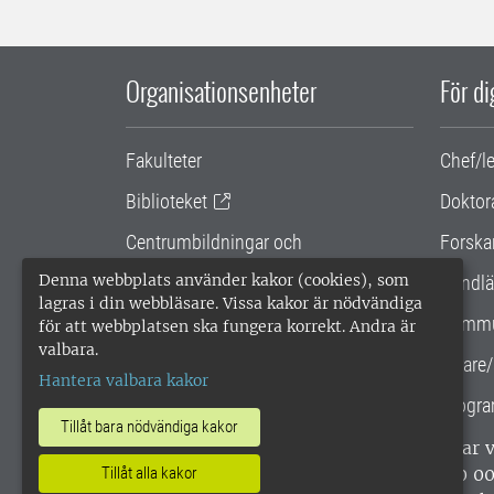
Organisationsenheter
För d
Fakulteter
Chef/l
Biblioteket
Doktor
Centrumbildningar och
Forska
samarbetsprojekt
Denna webbplats använder kakor (cookies), som
Handlä
lagras i din webbläsare. Vissa kakor är nödvändiga
Gemensamma verksamhetsstödet
Kommu
för att webbplatsen ska fungera korrekt. Andra är
valbara.
SLU Holding
Lärare/
Hantera valbara kakor
Progra
Tillåt bara nödvändiga kakor
SLU, Sveriges lantbruksuniversitet, har
enligt ISO 14001. •
Telefon: 018-67 10 0
Tillåt alla kakor