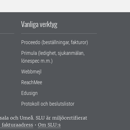
Vanliga verktyg
Proceedo (beställningar, fakturor)
Primula (ledighet, sjukanmälan,
lönespec m.m.)
Webbmejl
ReachMee
Edusign
Protokoll och beslutslistor
ppsala och Umeå.
SLU är miljöcertifierat
 fakturaadress
•
Om SLU:s