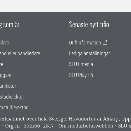
ig som är
Senaste nytt från
edare
Driftinformation
and eller handledare
Lediga anställningar
re
SLU i media
ggare
SLU Play
nikatör
studierektor
mstudierektor
 verksamhet över hela Sverige. Huvudorter är Alnarp, U
0 • Org nr: 202100-2817 •
Om medarbetarwebben
•
SLU:s