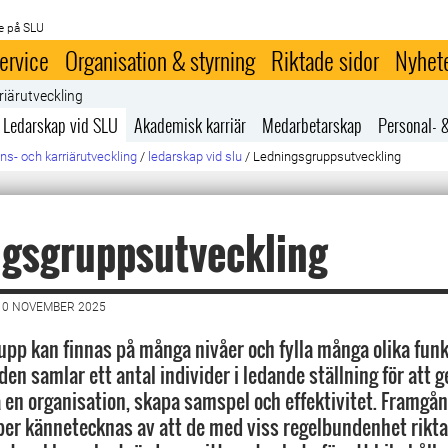
e på SLU
ervice
Organisation & styrning
Riktade sidor
Nyhet
riärutveckling
Ledarskap vid SLU
Akademisk karriär
Medarbetarskap
Personal- 
s- och karriärutveckling
/
ledarskap vid slu
/
Ledningsgruppsutveckling
ngsgruppsutveckling
10 NOVEMBER 2025
upp kan finnas på många nivåer och fylla många olika funk
 den samlar ett antal individer i ledande ställning för at
a en organisation, skapa samspel och effektivitet. Framgå
er kännetecknas av att de med viss regelbundenhet rikta