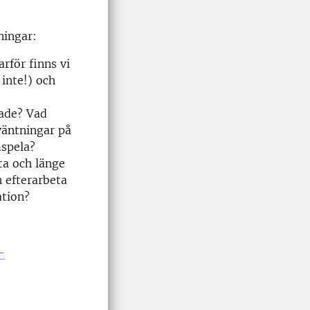
ningar:
rför finns vi
 inte!) och
tade? Vad
väntningar på
spela?
ta och länge
 efterarbeta
tion?
-