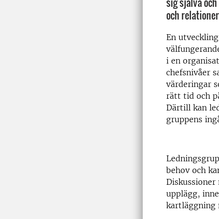
sig själva och
och relationer
En utveckling
välfungerand
i en organisa
chefsnivåer s
värderingar s
rätt tid och 
Därtill kan l
gruppens ing
Ledningsgrupp
behov och kan
Diskussioner
upplägg, inne
kartläggning