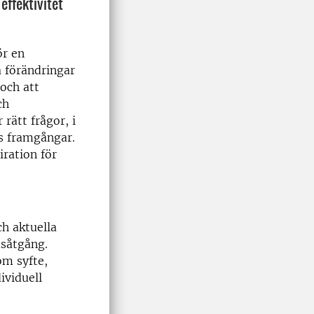
 effektivitet
ör en
 förändringar
 och att
ch
rätt frågor, i
ns framgångar.
iration för
h aktuella
dsåtgång.
om syfte,
ividuell