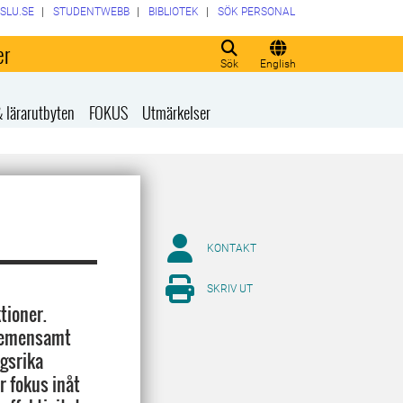
SLU.SE
STUDENTWEBB
BIBLIOTEK
SÖK PERSONAL
er
Sök
English
& lärarutbyten
FOKUS
Utmärkelser
KONTAKT
SKRIV UT
tioner.
t gemensamt
ngsrika
r fokus inåt