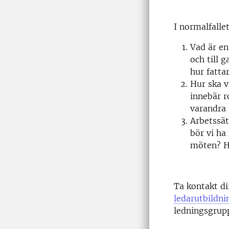
I normalfalle
Vad är en
och till 
hur fattar
Hur ska v
innebär r
varandra
Arbetssät
bör vi ha
möten? H
Ta kontakt d
ledarutbildn
ledningsgrup