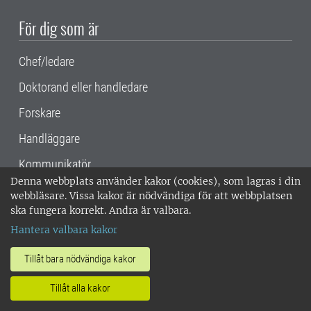
För dig som är
Chef/ledare
Doktorand eller handledare
Forskare
Handläggare
Kommunikatör
Denna webbplats använder kakor (cookies), som lagras i din
Lärare/studierektor
webbläsare. Vissa kakor är nödvändiga för att webbplatsen
ska fungera korrekt. Andra är valbara.
Programstudierektor
Hantera valbara kakor
Senaste nytt från
Tillåt bara nödvändiga kakor
Tillåt alla kakor
Driftinformation