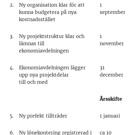
2.
Ny organisation klar för att
1
kunna budgetera på nya
september
kostnadsstället
3.
Ny projektstruktur klar och
1
lämnas till
november
ekonomiavdelningen
4.
Ekonomiavdelningen lägger
31
upp nya projektdelar
december
till och med
Årsskifte
5.
Ny prefekt tillträder
1 januari
6.
Ny lönekontering registrerad i
ca 10