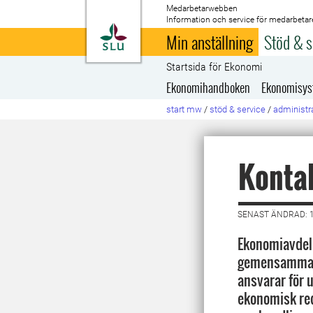
Medarbetarwebben
Information och service för medarbetar
Till startsida
Min anställning
Stöd & s
Startsida för Ekonomi
Ekonomihandboken
Ekonomisy
start mw
/
stöd & service
/
administra
Konta
SENAST ÄNDRAD: 
Ekonomiavdeln
gemensamma 
ansvarar för u
ekonomisk re