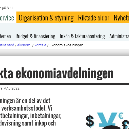
e på SLU
ervice
Organisation & styrning
Riktade sidor
Nyhet
stemen
Budget & finansiering
Inköp & fakturahantering
Administra
tivt stöd
/
ekonomi
/
kontakt
/
Ekonomiavdelningen
kta ekonomiavdelningen
19 MAJ 2022
ingen är en del av det
verksamhetsstödet. Vi
tbetalningar, inbetalningar,
dovisning samt inköp och