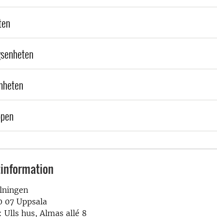
ten
gsenheten
nheten
ppen
information
lningen
0 07 Uppsala
 Ulls hus, Almas allé 8