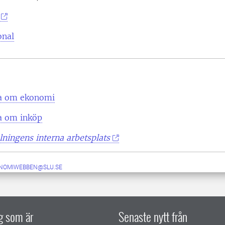
onal
rna om ekonomi
na om inköp
ningens interna arbetsplats
NOMIWEBBEN@SLU.SE
ig som är
Senaste nytt från