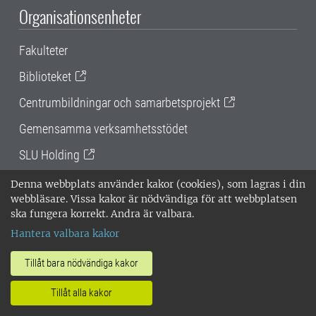
Organisationsenheter
Fakulteter
Biblioteket
Centrumbildningar och samarbetsprojekt
Gemensamma verksamhetsstödet
SLU Holding
Denna webbplats använder kakor (cookies), som lagras i din
För dig som är
webbläsare. Vissa kakor är nödvändiga för att webbplatsen
ska fungera korrekt. Andra är valbara.
Hantera valbara kakor
Chef/ledare
Doktorand eller handledare
Tillåt bara nödvändiga kakor
Forskare
Tillåt alla kakor
Handläggare