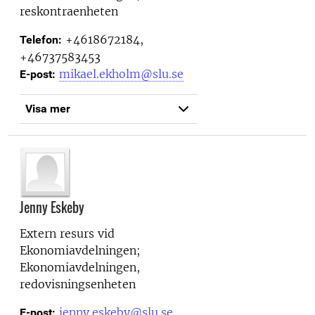
reskontraenheten
+4618672184,
Telefon:
+46737583453
mikael.ekholm@slu.se
E-post:
Visa mer
Jenny Eskeby
Extern resurs vid
Ekonomiavdelningen;
Ekonomiavdelningen,
redovisningsenheten
jenny.eskeby@slu.se
E-post: