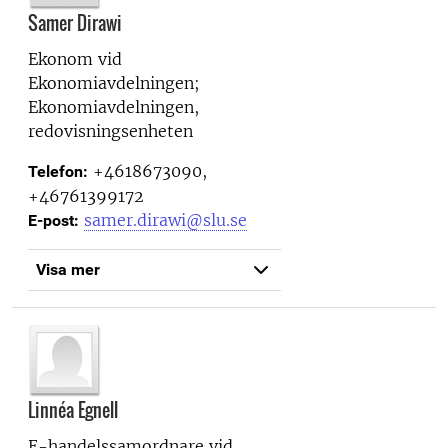
Samer Dirawi
Ekonom vid
Ekonomiavdelningen;
Ekonomiavdelningen,
redovisningsenheten
+4618673090,
Telefon:
+46761399172
samer.dirawi@slu.se
E-post:
Visa mer
Linnéa Egnell
E-handelssamordnare vid