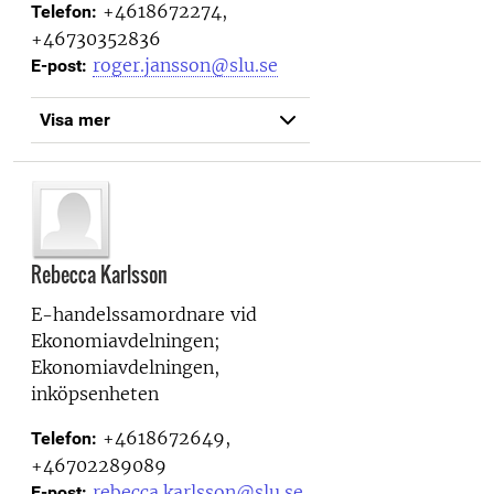
+4618672274,
Telefon:
+46730352836
roger.jansson@slu.se
E-post:
Visa mer
Rebecca Karlsson
E-handelssamordnare vid
Ekonomiavdelningen;
Ekonomiavdelningen,
inköpsenheten
+4618672649,
Telefon:
+46702289089
rebecca.karlsson@slu.se
E-post: