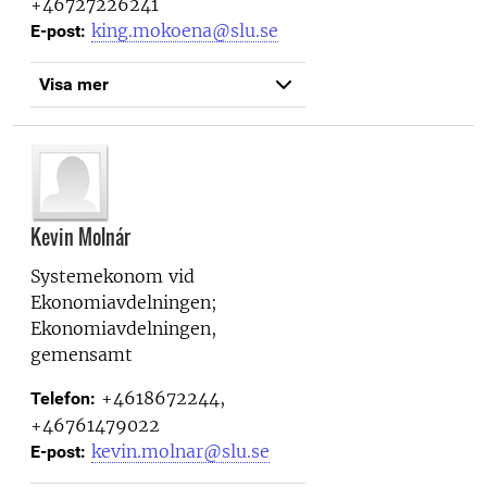
+46727226241
king.mokoena@slu.se
E-post:
Visa mer
Kevin Molnár
Systemekonom vid
Ekonomiavdelningen;
Ekonomiavdelningen,
gemensamt
+4618672244,
Telefon:
+46761479022
kevin.molnar@slu.se
E-post: