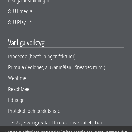
Lediga anställningar
SLU i media
SLU Play
Vanliga verktyg
Proceedo (beställningar, fakturor)
Primula (ledighet, sjukanmälan, lönespec m.m.)
Webbmejl
ReachMee
Edusign
Protokoll och beslutslistor
SLU, Sveriges lantbruksuniversitet, har
verksamhet över hela Sverige. Huvudorter är