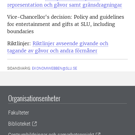
representation och gåvor samt gränsdragningar
Vice-Chancellor's decision: Policy and guidelines
for entertainment and gifts at SLU, including
boundaries
Riktlinjer:
Riktlinjer avseende givande och
tagande av gåvor och andra förmåner
SIDANSVARIG:
EKONOMIWEBBEN@SLU.SE
Organisationsenheter
Fakulteter
Biblioteket
Centrumbildningar och samarbetsprojekt