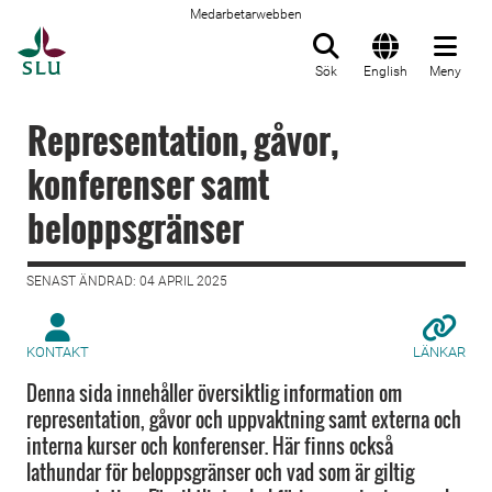
Medarbetarwebben
Till startsida
Sök
English
Meny
Representation, gåvor,
konferenser samt
beloppsgränser
SENAST ÄNDRAD: 04 APRIL 2025
KONTAKT
LÄNKAR
Denna sida innehåller översiktlig information om
representation, gåvor och uppvaktning samt externa och
interna kurser och konferenser. Här finns också
lathundar för beloppsgränser och vad som är giltig