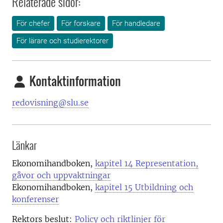
Relaterade sidor:
För chefer
För forskare
För handledare
För lärare och studierektorer
Kontaktinformation
redovisning@slu.se
Länkar
Ekonomihandboken,
kapitel 14 Representation,
gåvor och uppvaktningar
Ekonomihandboken,
kapitel 15 Utbildning och
konferenser
Rektors beslut:
Policy och riktlinjer för