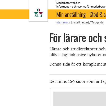
Medarbetarwebben
Information och service för medarbetar
Till startsida
Min anställning
Stöd & s
start mw
/
[Inställningar]
/
Taggsida
För lärare och
Lärare och studierektorer beh
olika slag, inklusive nyheter
Denna sida är ett komplement
Det finns 169 sidor som är ta