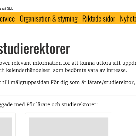
e på SLU
ervice
Organisation & styrning
Riktade sidor
Nyhet
 studierektorer
över relevant information för att kunna utföra sitt uppd
 och kalenderhändelser, som bedömts vara av intresse.
 till målgruppssidan För dig som är lärare/studierekto
ggade med För lärare och studierektorer: