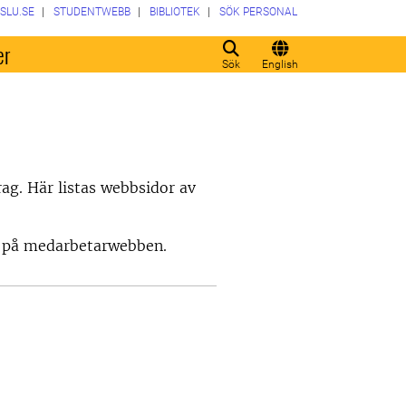
SLU.SE
STUDENTWEBB
BIBLIOTEK
SÖK PERSONAL
er
Sök
English
rag. Här listas webbsidor av
r, på medarbetarwebben.