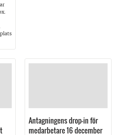
ar
ox.
h
plats
Antagningens drop-in för
t
medarbetare 16 december