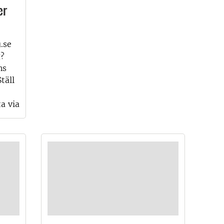
er
.se
g?
ns
täll
a via