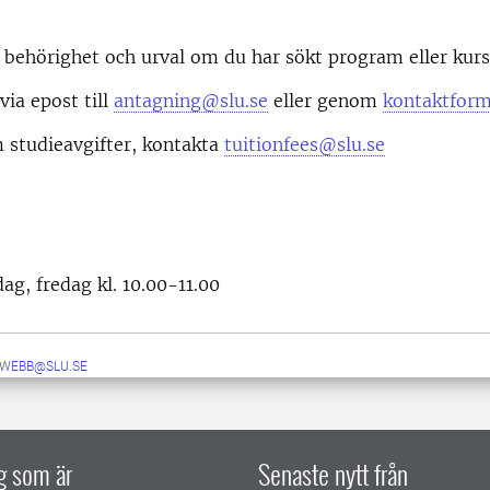
behörighet och urval om du har sökt program eller kurs
via epost till
antagning@slu.se
eller genom
kontaktform
 studieavgifter, kontakta
tuitionfees@slu.se
g, fredag kl. 10.00-11.00
-WEBB@SLU.SE
ig som är
Senaste nytt från