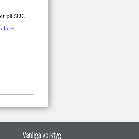
er på SLU.
uläret
.
Vanliga verktyg