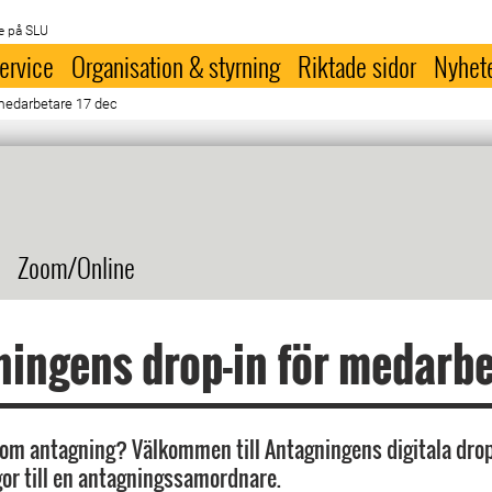
e på SLU
ervice
Organisation & styrning
Riktade sidor
Nyhet
 medarbetare 17 dec
Zoom/Online
ingens drop-in för medarb
 om antagning? Välkommen till Antagningens digitala drop
ågor till en antagningssamordnare.