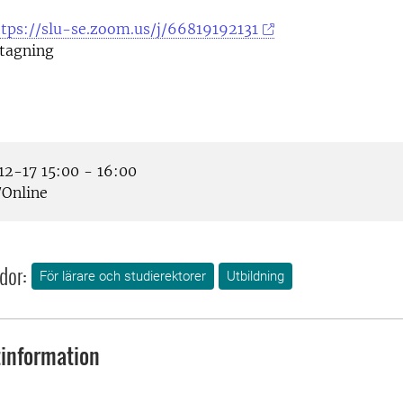
ttps://slu-se.zoom.us/j/66819192131
tagning
2-17 15:00 - 16:00
Online
dor:
För lärare och studierektorer
Utbildning
information