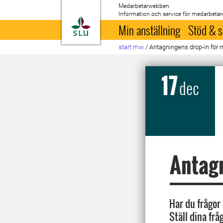
Medarbetarwebben
Information och service för medarbetar
Till startsida
Min anställning
Stöd & s
start mw
/
Antagningens drop-in för
17
dec
Antagn
Har du frågor
Ställ dina fr