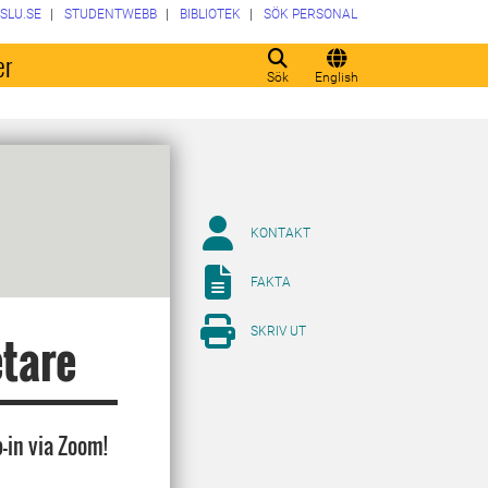
SLU.SE
STUDENTWEBB
BIBLIOTEK
SÖK PERSONAL
er
Sök
English
KONTAKT
FAKTA
SKRIV UT
etare
-in via Zoom!