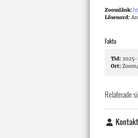
Zoomlänk:
h
Lösenord:
An
Fakta
Tid:
2025-1
Ort:
Zoom/
Relaterade si
Kontakt