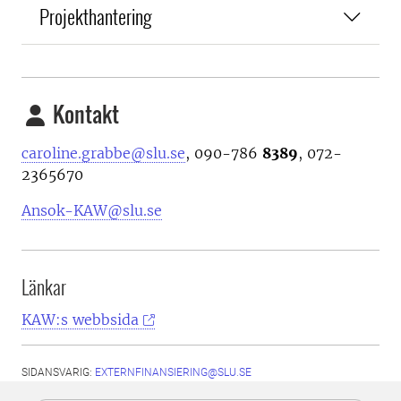
Projekthantering
Kontakt
caroline.grabbe@slu.se
, 090-786
8389
, 072-
2365670
Ansok-KAW@slu.se
Länkar
KAW:s webbsida
SIDANSVARIG:
EXTERNFINANSIERING@SLU.SE