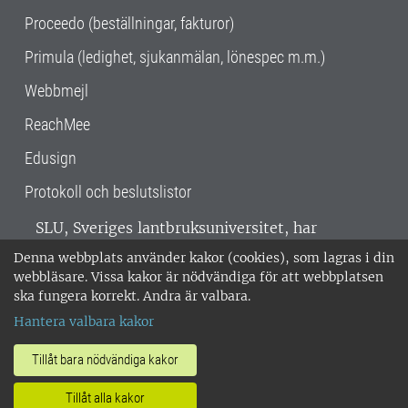
Proceedo (beställningar, fakturor)
Primula (ledighet, sjukanmälan, lönespec m.m.)
Webbmejl
ReachMee
Edusign
Protokoll och beslutslistor
SLU, Sveriges lantbruksuniversitet, har
verksamhet över hela Sverige. Huvudorter är
Denna webbplats använder kakor (cookies), som lagras i din
Alnarp, Uppsala och Umeå.
SLU är
webbläsare. Vissa kakor är nödvändiga för att webbplatsen
miljöcertifierat enligt ISO 14001. •
Telefon:
ska fungera korrekt. Andra är valbara.
018-67 10 00 • Org nr: 202100-2817 •
Om
Hantera valbara kakor
medarbetarwebben
•
SLU:s fakturaadress
•
Om SLU:s webbplatser
•
Vid KRIS
Tillåt bara nödvändiga kakor
•
Hantera kakor
•
Behandling av
Tillåt alla kakor
personuppgifter