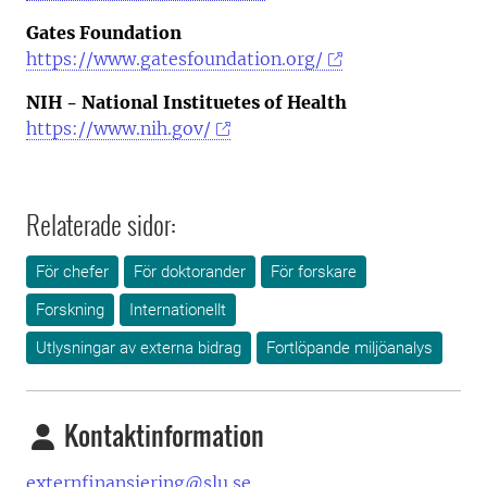
Gates Foundation
https://www.gatesfoundation.org/
NIH - National Instituetes of Health
https://www.nih.gov/
Relaterade sidor:
För chefer
För doktorander
För forskare
Forskning
Internationellt
Utlysningar av externa bidrag
Fortlöpande miljöanalys
Kontaktinformation
externfinansiering@slu.se