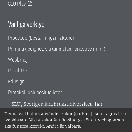
SLU Play
Vanliga verktyg
Proceedo (beställningar, fakturor)
Primula (ledighet, sjukanmälan, lönespec m.m.)
Webbmejl
ReachMee
Edusign
Protokoll och beslutslistor
SLU, Sveriges lantbruksuniversitet, har
verksamhet över hela Sverige. Huvudorter är
Denna webbplats använder kakor (cookies), som lagras i din
Alnarp, Uppsala och Umeå.
SLU är
webbläsare. Vissa kakor är nödvändiga för att webbplatsen
miljöcertifierat enligt ISO 14001. •
Telefon:
ska fungera korrekt. Andra är valbara.