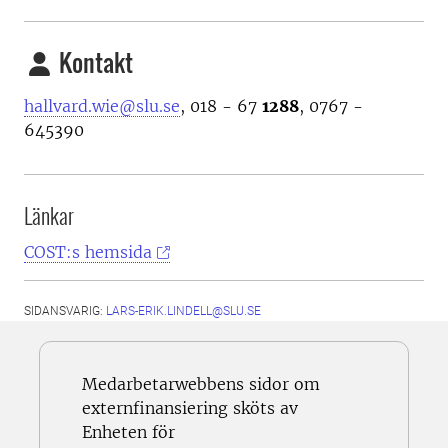
Kontakt
hallvard.wie@slu.se
, 018 - 67
1288
, 0767 -
645390
Länkar
COST:s hemsida
SIDANSVARIG:
LARS-ERIK.LINDELL@SLU.SE
Medarbetarwebbens sidor om
externfinansiering sköts av
Enheten för