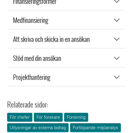
Finansieringsformer
Medfinansiering
Att skriva och skicka in en ansökan
Stöd med din ansökan
Projekthantering
Relaterade sidor:
För chefer
För forskare
Forskning
Utlysningar av externa bidrag
Fortlöpande miljöanalys