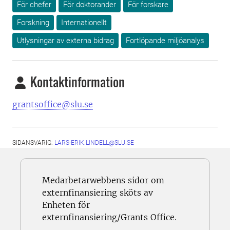
För chefer
För doktorander
För forskare
Forskning
Internationellt
Utlysningar av externa bidrag
Fortlöpande miljöanalys
Kontaktinformation
grantsoffice@slu.se
SIDANSVARIG:
LARS-ERIK.LINDELL@SLU.SE
Medarbetarwebbens sidor om
externfinansiering sköts av
Enheten för
externfinansiering/Grants Office.