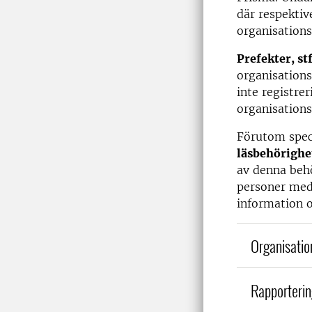
där respektiv
organisations
Prefekter, st
organisation
inte registre
organisation
Förutom speci
läsbehörighe
av denna behör
personer med 
information 
Organisatio
Rapporterin