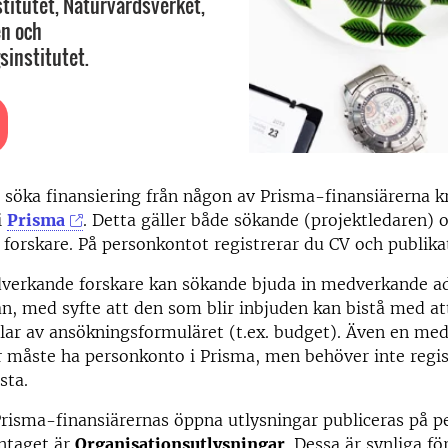
stitutet, Naturvårdsverket,
n och
sinstitutet.
 söka finansiering från någon av Prisma-finansiärerna k
i
Prisma
. Detta gäller både sökande (projektledaren) 
orskare. På personkontot registrerar du CV och publikat
erkande forskare kan sökande bjuda in medverkande ad
kan, med syfte att den som blir inbjuden kan bistå med a
 delar av ansökningsformuläret (t.ex. budget). Även en m
 måste ha personkonto i Prisma, men behöver inte regis
sta.
Prisma-finansiärernas öppna utlysningar publiceras på p
ntaget är
Organisationsutlysningar
. Dessa är synliga fö