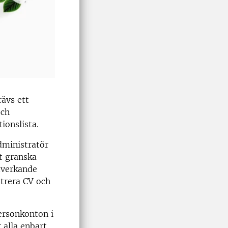
rävs ett
och
ionslista.
ministratör
tt granska
edverkande
trera CV och
ersonkonton i
r alla enbart