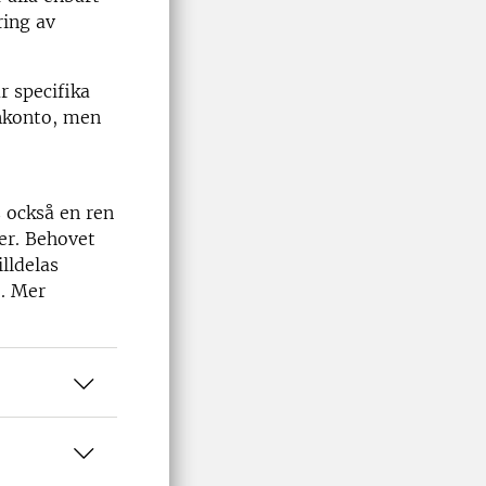
ring av
r specifika
onkonto, men
s också en ren
ner. Behovet
illdelas
". Mer