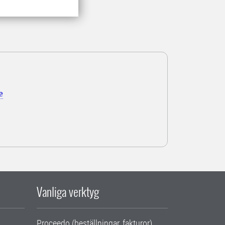
e
Vanliga verktyg
Proceedo (beställningar, fakturor)