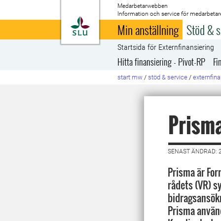
Medarbetarwebben
Information och service för medarbetar
Till startsida
Min anställning
Stöd & s
Startsida för Externfinansiering
Hitta finansiering - Pivot-RP
Fi
start mw
/
stöd & service
/
externfina
Prism
SENAST ÄNDRAD: 
Prisma är For
rådets (VR) s
bidragsansökn
Prisma använd