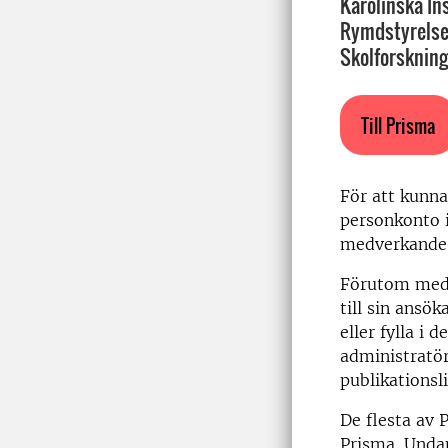
Karolinska In
Rymdstyrelse
Skolforskning
Till Prisma
För att kunna
personkonto 
medverkande f
Förutom medv
till sin ansö
eller fylla i
administratör
publikationsli
De flesta av 
Prisma. Unda