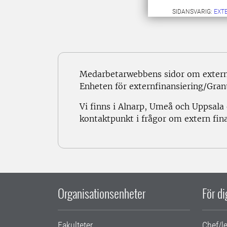
SIDANSVARIG:
EXT
Medarbetarwebbens sidor om externf
Enheten för externfinansiering/Grant
Vi finns i Alnarp, Umeå och Uppsala
kontaktpunkt i frågor om extern fina
Organisationsenheter
För d
Fakulteter
Chef/l