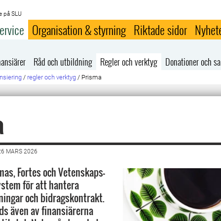
e på SLU
ervice
Organisation & styrning
Riktade sidor
Nyhet
nansiärer
Råd och utbildning
Regler och verktyg
Donationer och s
nsiering
/
regler och verktyg
/
Prisma
a
26 MARS 2026
mas, Fortes och Vetenskaps-
ystem för att hantera
ingar och bidragskontrakt.
s även av finansiärerna