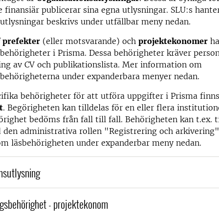
e finansiär publicerar sina egna utlysningar. SLU:s hante
utlysningar beskrivs under utfällbar meny nedan.
f prefekter
(eller motsvarande) och
projektekonomer
ha
sbehörigheter i Prisma. Dessa behörigheter kräver pers
ring av CV och publikationslista. Mer information om
sbehörigheterna under expanderbara menyer nedan.
fika behörigheter för att utföra uppgifter i Prisma finn
t
. Begörigheten kan tilldelas för en eller flera institutio
ighet bedöms från fall till fall. Behörigheten kan t.ex. t
den administrativa rollen "Registrering och arkivering
om läsbehörigheten under expanderbar meny nedan.
nsutlysning
gsbehörighet - projektekonom