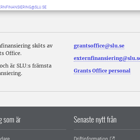
ERNFINANSIERING@SLU.SE
inansiering sköts av
grantsoffice@slu.se
s Office.
externfinansiering@slu.s
 och är SLU:s främsta
Grants Office personal
nsiering.
ig som är
Senaste nytt från
edare
Driftinformation