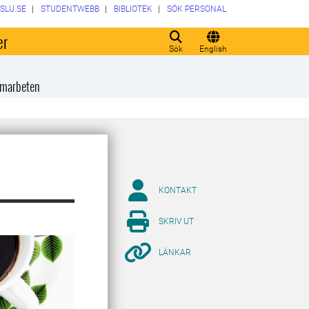
SLU.SE
STUDENTWEBB
BIBLIOTEK
SÖK PERSONAL
er
Sök
English
amarbeten
KONTAKT
SKRIV UT
LÄNKAR