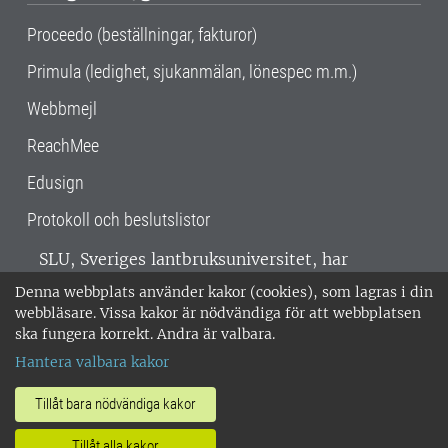
Proceedo (beställningar, fakturor)
Primula (ledighet, sjukanmälan, lönespec m.m.)
Webbmejl
ReachMee
Edusign
Protokoll och beslutslistor
SLU, Sveriges lantbruksuniversitet, har
verksamhet över hela Sverige. Huvudorter är
Denna webbplats använder kakor (cookies), som lagras i din
Alnarp, Uppsala och Umeå.
SLU är
webbläsare. Vissa kakor är nödvändiga för att webbplatsen
miljöcertifierat enligt ISO 14001. •
Telefon:
ska fungera korrekt. Andra är valbara.
018-67 10 00 • Org nr: 202100-2817 •
Om
Hantera valbara kakor
medarbetarwebben
•
SLU:s fakturaadress
•
Om SLU:s webbplatser
•
Vid KRIS
Tillåt bara nödvändiga kakor
•
Hantera kakor
•
Behandling av
Tillåt alla kakor