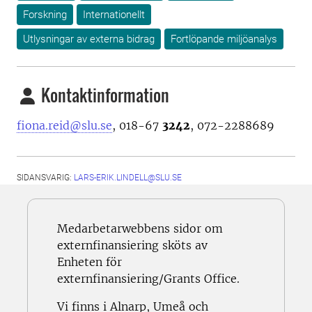
Forskning
Internationellt
Utlysningar av externa bidrag
Fortlöpande miljöanalys
Kontaktinformation
fiona.reid@slu.se
, 018-67
3242
, 072-2288689
SIDANSVARIG:
LARS-ERIK.LINDELL@SLU.SE
Medarbetarwebbens sidor om
externfinansiering sköts av
Enheten för
externfinansiering/Grants Office.
Vi finns i Alnarp, Umeå och