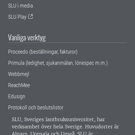
SLU i media
SLU Play
Vanliga verktyg
Proceedo (beställningar, fakturor)
Primula (ledighet, sjukanmälan, lönespec m.m.)
Webbmejl
ReachMee
Edusign
Protokoll och beslutslistor
SLU, Sveriges lantbruksuniversitet, har
verksamhet över hela Sverige. Huvudorter är
Alnarp, Uppsala och Umeå.
SLU är