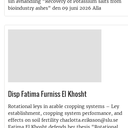
sin avhandling "Recovery of Potassium salts from
bioindustry ashes" den 09 juni 2026 Alla
Disp Fatima Furniss El Khosht
Rotational leys in arable cropping systems – Ley
establishment, cropping system performance, and
effects on soil fertility charlotta.eriksson@slu.se
Fatima El Khosht defends her thesis "Rotational