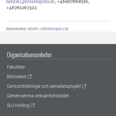
henrik.j.persson@slu.se
,
+46907868516,
+46761267322
SIDANSVARIG:
HENRIK.J.PERSSON@SLU.SE
Organisationsenheter
Fakulteter
Biblioteket
Centrumbildningar och samarbetsprojekt
Gemensamma verksamhetsstödet
SLU Holding