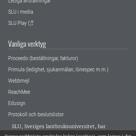
Lediga anställningar
SLU i media
SLU Play
Vanliga verktyg
Proceedo (beställningar, fakturor)
Primula (ledighet, sjukanmälan, lönespec m.m.)
Webbmejl
ReachMee
Edusign
Protokoll och beslutslistor
SLU, Sveriges lantbruksuniversitet, har
verksamhet över hela Sverige. Huvudorter är