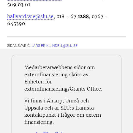
569 03 61
hallvard.wie@slu.se
, 018 - 67
1288
, 0767 -
645390
SIDANSVARIG:
LARS-ERIK.LINDELL@SLU.SE
Medarbetarwebbens sidor om
externfinansiering sköts av
Enheten för
externfinansiering/Grants Office.
Vi finns i Alnarp, Umeå och
Uppsala och är SLU:s främsta
kontaktpunkt i frågor om extern
finansiering.